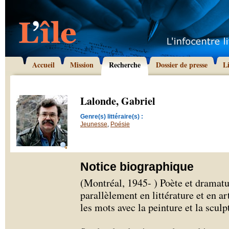
Accueil
Mission
Recherche
Dossier de presse
L
Lalonde, Gabriel
Genre(s) littéraire(s) :
Jeunesse
,
Poésie
Notice biographique
(Montréal, 1945- ) Poète et dramat
parallèlement en littérature et en ar
les mots avec la peinture et la sculp