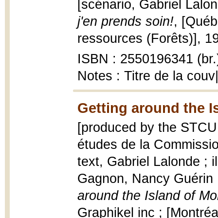
[scénario, Gabriel Lalon
j'en prends soin!
, [Québ
ressources (Forêts)], 198
ISBN : 2550196341 (br.
Notes : Titre de la cou
Getting around the I
[produced by the STCUM
études de la Commissio
text, Gabriel Lalonde ; 
Gagnon, Nancy Guérin ;
around the Island of Mo
Graphikel inc ; [Montréal