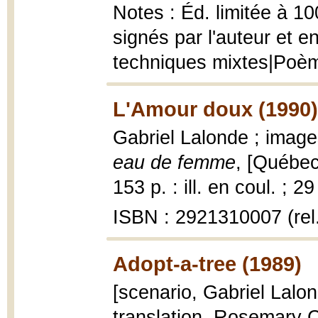
Notes : Éd. limitée à 
signés par l'auteur et e
techniques mixtes|Poème
L'Amour doux (1990)
Gabriel Lalonde ; imag
eau de femme
, [Québec
153 p. : ill. en coul. ; 2
ISBN : 2921310007 (rel
Adopt-a-tree (1989)
[scenario, Gabriel Lalond
translation, Rosemary 