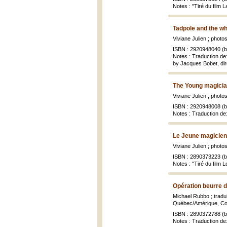
Notes : "Tiré du film 
Tadpole and the wh
Viviane Julien ; phot
ISBN : 2920948040 (br
Notes : Traduction de:
by Jacques Bobet, di
The Young magicia
Viviane Julien ; phot
ISBN : 2920948008 (br
Notes : Traduction de
Le Jeune magicien
Viviane Julien ; phot
ISBN : 2890373223 (br
Notes : "Tiré du film 
Opération beurre d
Michael Rubbo ; traduit
Québec/Amérique, Coll
ISBN : 2890372788 (br
Notes : Traduction de: