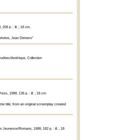
06 p. : ill. ; 18 cm.
; photos, Jean Demers"
 Québec/Amérique, Collection
ress, 1988, 136 p. : ill. ; 18 cm.
me title, from an original screenplay created
n Jeunesse/Romans, 1988, 182 p. : ill. ; 18