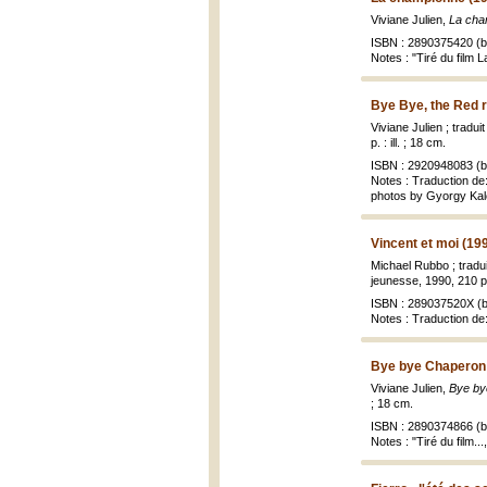
Viviane Julien,
La cha
ISBN : 2890375420 (br
Notes : "Tiré du film 
Bye Bye, the Red r
Viviane Julien ; tradu
p. : ill. ; 18 cm.
ISBN : 2920948083 (br
Notes : Traduction de
photos by Gyorgy Kal
Vincent et moi (19
Michael Rubbo ; tradui
jeunesse, 1990, 210 p. 
ISBN : 289037520X (b
Notes : Traduction de
Bye bye Chaperon 
Viviane Julien,
Bye by
; 18 cm.
ISBN : 2890374866 (br
Notes : "Tiré du film