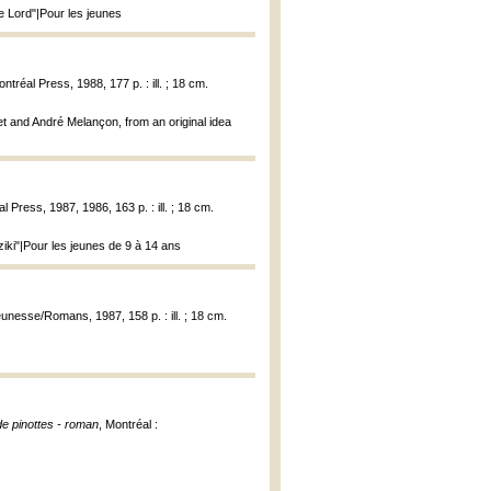
de Lord"|Pour les jeunes
ontréal Press, 1988, 177 p. : ill. ; 18 cm.
et and André Melançon, from an original idea
l Press, 1987, 1986, 163 p. : ill. ; 18 cm.
ki"|Pour les jeunes de 9 à 14 ans
unesse/Romans, 1987, 158 p. : ill. ; 18 cm.
e pinottes - roman
, Montréal :