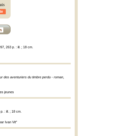
uis
te
n
, 263 p. : ill. ; 18 cm.
ur des aventuriers du timbre perdu - roman
,
les jeunes
 : ill. ; 18 cm.
par Ivan Vit"