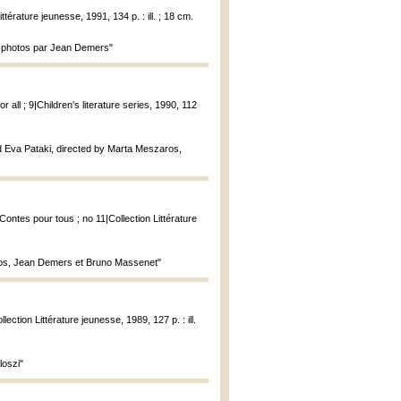
érature jeunesse, 1991, 134 p. : ill. ; 18 cm.
an; photos par Jean Demers"
r all ; 9|Children's literature series, 1990, 112
d Eva Pataki, directed by Marta Meszaros,
ontes pour tous ; no 11|Collection Littérature
hotos, Jean Demers et Bruno Massenet"
ction Littérature jeunesse, 1989, 127 p. : ill.
loszi"