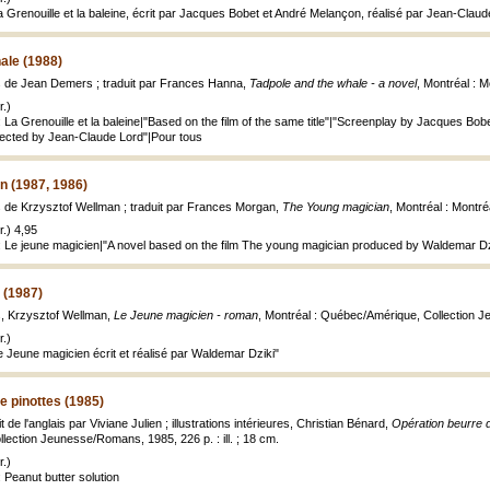
La Grenouille et la baleine, écrit par Jacques Bobet et André Melançon, réalisé par Jean-Clau
ale (1988)
os de Jean Demers ; traduit par Frances Hanna,
Tadpole and the whale - a novel
, Montréal : M
.)
 La Grenouille et la baleine|"Based on the film of the same title"|"Screenplay by Jacques Bob
rected by Jean-Claude Lord"|Pour tous
n (1987, 1986)
os de Krzysztof Wellman ; traduit par Frances Morgan,
The Young magician
, Montréal : Montréa
.) 4,95
: Le jeune magicien|"A novel based on the film The young magician produced by Waldemar Dzi
 (1987)
os, Krzysztof Wellman,
Le Jeune magicien - roman
, Montréal : Québec/Amérique, Collection Je
.)
Le Jeune magicien écrit et réalisé par Waldemar Dziki"
e pinottes (1985)
 de l'anglais par Viviane Julien ; illustrations intérieures, Christian Bénard,
Opération beurre d
ection Jeunesse/Romans, 1985, 226 p. : ill. ; 18 cm.
.)
 Peanut butter solution