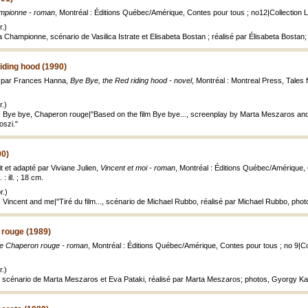
mpionne - roman
, Montréal : Éditions Québec/Amérique, Contes pour tous ; no12|Collection Litt
.)
La Championne, scénario de Vasilica Istrate et Elisabeta Bostan ; réalisé par Élisabeta Bost
iding hood (1990)
it par Frances Hanna,
Bye Bye, the Red riding hood - novel
, Montréal : Montreal Press, Tales fo
.)
: Bye bye, Chaperon rouge|"Based on the film Bye bye..., screenplay by Marta Meszaros an
oszi."
90)
t et adapté par Viviane Julien,
Vincent et moi - roman
, Montréal : Éditions Québec/Amérique, C
: ill. ; 18 cm.
r.)
: Vincent and me|"Tiré du film..., scénario de Michael Rubbo, réalisé par Michael Rubbo, p
rouge (1989)
e Chaperon rouge - roman
, Montréal : Éditions Québec/Amérique, Contes pour tous ; no 9|Colle
.)
..., scénario de Marta Meszaros et Eva Pataki, réalisé par Marta Meszaros; photos, Gyorgy Ka