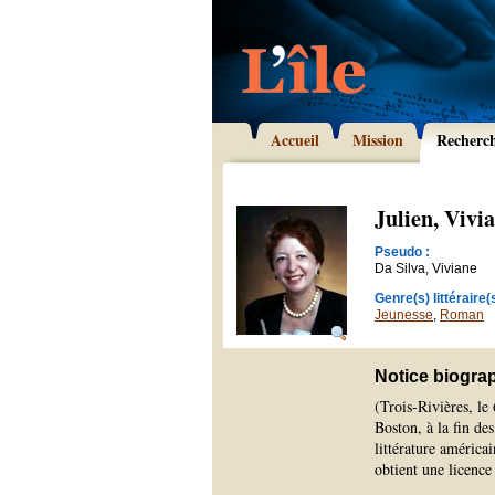
Accueil
Mission
Recherc
Julien, Vivi
Pseudo :
Da Silva, Viviane
Genre(s) littéraire(s
Jeunesse
,
Roman
Notice biogra
(Trois-Rivières, le
Boston, à la fin de
littérature américai
obtient une licence