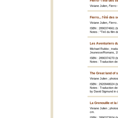
Fierro - l'été des 
Viviane Julien,
Fierro 
Fierro... l'été des 
Viviane Julien,
Fierro.
ISBN : 2890374661 (br
Notes : "Tiré du film
Les Aventuriers du
Michael Rubbo ; tradui
Jeunesse/Romans, 1988,
ISBN : 2890374270 (br
Notes : Traduction de
The Great land of 
Viviane Julien ; phot
ISBN : 2920948024 (br
Notes : Traduction de:
by David Sigmund in c
La Grenouille et la
Viviane Julien ; phot
cm.
ISBN : 2890373924 (br