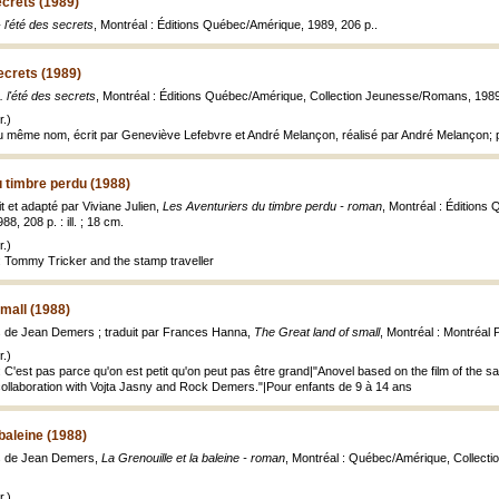
secrets (1989)
- l'été des secrets
, Montréal : Éditions Québec/Amérique, 1989, 206 p..
secrets (1989)
.. l'été des secrets
, Montréal : Éditions Québec/Amérique, Collection Jeunesse/Romans, 1989, 2
.)
 du même nom, écrit par Geneviève Lefebvre et André Melançon, réalisé par André Melançon
 timbre perdu (1988)
t et adapté par Viviane Julien,
Les Aventuriers du timbre perdu - roman
, Montréal : Éditions
 208 p. : ill. ; 18 cm.
.)
: Tommy Tricker and the stamp traveller
small (1988)
os de Jean Demers ; traduit par Frances Hanna,
The Great land of small
, Montréal : Montréal P
.)
 C'est pas parce qu'on est petit qu'on peut pas être grand|"Anovel based on the film of the sa
ollaboration with Vojta Jasny and Rock Demers."|Pour enfants de 9 à 14 ans
 baleine (1988)
os de Jean Demers,
La Grenouille et la baleine - roman
, Montréal : Québec/Amérique, Collectio
.)