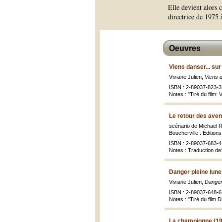
Elle devient alors 
directrice de 1975 
Oeuvres
Viens danser... sur
Viviane Julien,
Viens d
ISBN : 2-89037-823-3 
Notes : "Tiré du film: 
Le retour des aven
scénario de Michael Ru
Boucherville : Édition
ISBN : 2-89037-683-4 
Notes : Traduction de:
Danger pleine lune
Viviane Julien,
Danger
ISBN : 2-89037-648-6 
Notes : "Tiré du film D
La championne (1