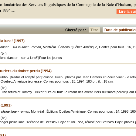
co-fondatrice des Services linguistiques de la Compagnie de la Baie d'Hudson, p
à 1994.
...
Lire la sui
Classé par :
Titre
Date de publicatio
 la lune! (1997)
anser... sur la lune! - roman
, Montréal : Éditions Québec Amérique, Contes pour tous ; 16, 1997
(br.)
Viens danser-- sur la lune!"|Pour les jeunes
turiers du timbre perdu (1994)
bbo ; [traduit et adapté par] Viviane Julien ; photos par Jean Demers et Pierre Vinet,
Le reto
s Québec/Amérique jeunesse, Contes pour tous ; 15, 1994, 183 p. : ill. ; 18 cm.
(br.)
 The return of Tommy Tricker|"Tiré du film: Le retour des aventuriers du timbre perdu"|Pour 
 (1993)
 pleine lune - roman
, Montréal : Éditions Québec/Amérique, Contes pour tous ; 14, 1993, 160 p.
(br.)
anger pleine lune, scénario de Bretislav Pojar et Jiri Fried, réalisé par Bretislav Pojar, photos 
991)