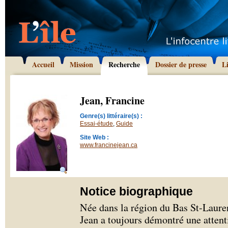
Accueil
Mission
Recherche
Dossier de presse
L
Jean, Francine
Genre(s) littéraire(s) :
Essai-étude
,
Guide
Site Web :
www.francinejean.ca
Notice biographique
Née dans la région du Bas St-Lauren
Jean a toujours démontré une attenti