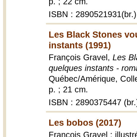
p. ; 22 cm.
ISBN : 2890521931(br.)
Les Black Stones vo
instants (1991)
François Gravel,
Les Bl
quelques instants - rom
Québec/Amérique, Collec
p. ; 21 cm.
ISBN : 2890375447 (br.
Les bobos (2017)
François Gravel ; illust