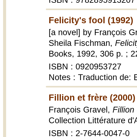
ISBN : 9782895913207
Felicity's fool (1992)
[a novel] by François G
Sheila Fischman,
Felici
Books, 1992, 306 p. ; 2
ISBN : 0920953727
Notes : Traduction de: 
Fillion et frère (2000)
François Gravel,
Fillion
Collection Littérature 
ISBN : 2-7644-0047-0