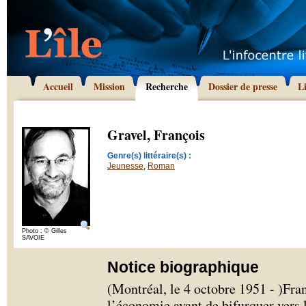
Accueil
Mission
Recherche
Dossier de presse
L
Gravel, François
Genre(s) littéraire(s) :
Jeunesse
,
Roman
Photo : © Gilles
SAVOIE
Notice biographique
(Montréal, le 4 octobre 1951 - )Fra
l’économie avant de bifurquer vers l’