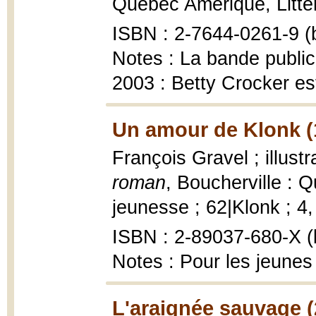
Québec Amérique, Littér
ISBN : 2-7644-0261-9 (b
Notes : La bande publici
2003 : Betty Crocker es
Un amour de Klonk (
François Gravel ; illustr
roman
, Boucherville :
jeunesse ; 62|Klonk ; 4, 
ISBN : 2-89037-680-X (b
Notes : Pour les jeunes
L'araignée sauvage (