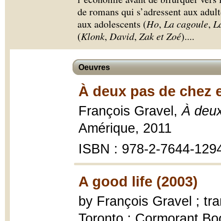
de romans qui s’adressent aux adult
aux adolescents (
Ho
,
La cagoule
,
L
(
Klonk
,
David
,
Zak et Zoé
).
...
Oeuvres
À deux pas de chez e
François Gravel,
À deux
Amérique, 2011
ISBN : 978-2-7644-129
A good life (2003)
by François Gravel ; tr
Toronto : Cormorant Boo