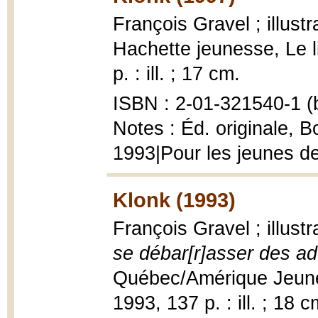
François Gravel ; illustr
Hachette jeunesse, Le l
p. : ill. ; 17 cm.
ISBN : 2-01-321540-1 (b
Notes : Éd. originale, 
1993|Pour les jeunes d
Klonk (1993)
François Gravel ; illustr
se débar[r]asser des a
Québec/Amérique Jeunes
1993, 137 p. : ill. ; 18 c