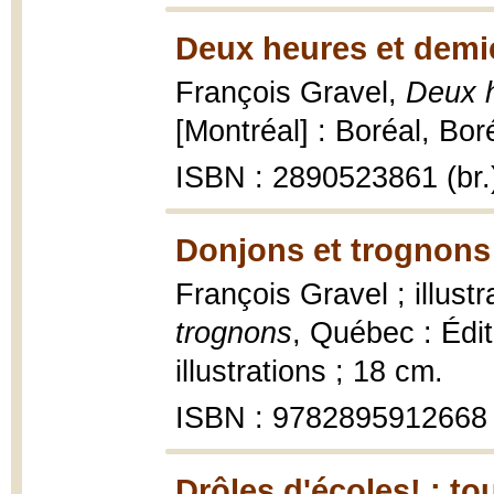
Deux heures et demi
François Gravel,
Deux h
[Montréal] : Boréal, Boré
ISBN : 2890523861 (br.
Donjons et trognons
François Gravel ; illust
trognons
, Québec : Édi
illustrations ; 18 cm.
ISBN : 9782895912668
Drôles d'écoles! : to