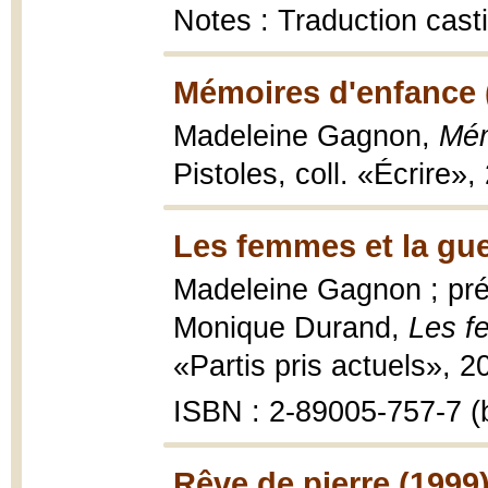
Notes : Traduction cast
Mémoires d'enfance 
Madeleine Gagnon,
Mém
Pistoles, coll. «Écrire»,
Les femmes et la gue
Madeleine Gagnon ; préf
Monique Durand,
Les f
«Partis pris actuels», 2
ISBN : 2-89005-757-7 (b
Rêve de pierre (1999