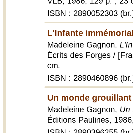
VLB, 1986, 129 p. ; 23 
ISBN : 2890052303 (br.
L'Infante immémorial
Madeleine Gagnon,
L'I
Écrits des Forges / [Fra
cm.
ISBN : 2890460896 (br.
Un monde grouillant
Madeleine Gagnon,
Un 
Éditions Paulines, 1986
ISBN : 2890396255 (br.