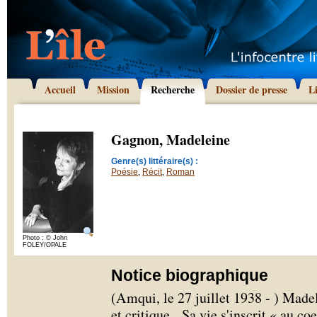
Accueil
Mission
Recherche
Dossier de presse
L
Gagnon, Madeleine
Genre(s) littéraire(s) :
Poésie
,
Récit
,
Roman
Photo : © John
FOLEY/OPALE
Notice biographique
(Amqui, le 27 juillet 1938 - ) Mad
et critique. Sa vie s'inscrit « au coe