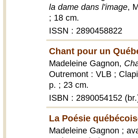
la dame dans l'image
, 
; 18 cm.
ISSN : 2890458822
Chant pour un Québec
Madeleine Gagnon,
Cha
Outremont : VLB ; Clapi
p. ; 23 cm.
ISBN : 2890054152 (br.
La Poésie québécoise
Madeleine Gagnon ; ava