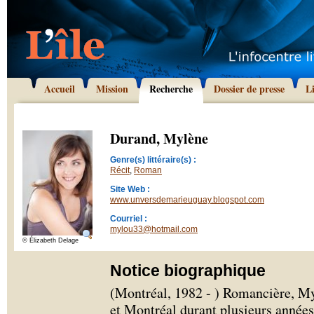
Accueil
Mission
Recherche
Dossier de presse
L
Durand, Mylène
Genre(s) littéraire(s) :
Récit
,
Roman
Site Web :
www.unversdemarieuguay.blogspot.com
Courriel :
mylou33@hotmail.com
© Élizabeth Delage
Notice biographique
(Montréal, 1982 - ) Romancière, My
et Montréal durant plusieurs années.