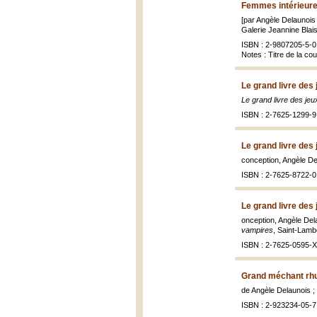
Femmes intérieure
[par Angèle Delaunois ;
Galerie Jeannine Blais, 
ISBN : 2-9807205-5-0 
Notes : Titre de la co
Le grand livre des 
Le grand livre des jeux 
ISBN : 2-7625-1299-9
Le grand livre des 
conception, Angèle De
ISBN : 2-7625-8722-0
Le grand livre des 
onception, Angèle Dela
vampires
, Saint-Lambe
ISBN : 2-7625-0595-X
Grand méchant rh
de Angèle Delaunois ; 
ISBN : 2-923234-05-7 