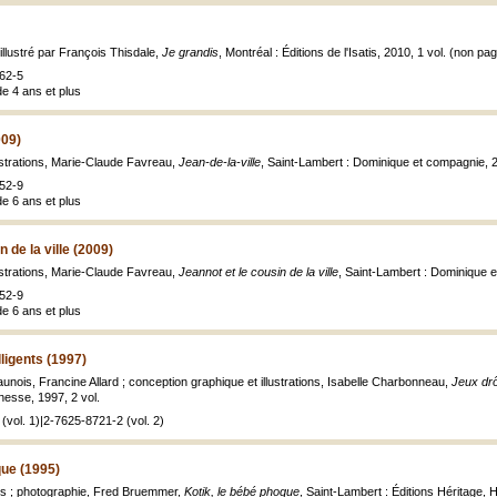
illustré par François Thisdale,
Je grandis
, Montréal : Éditions de l'Isatis, 2010, 1 vol. (non pag.
62-5
de 4 ans et plus
009)
lustrations, Marie-Claude Favreau,
Jean-de-la-ville
, Saint-Lambert : Dominique et compagnie, 
52-9
de 6 ans et plus
n de la ville (2009)
lustrations, Marie-Claude Favreau,
Jeannot et le cousin de la ville
, Saint-Lambert : Dominique 
52-9
de 6 ans et plus
lligents (1997)
unois, Francine Allard ; conception graphique et illustrations, Isabelle Charbonneau,
Jeux drôl
nesse, 1997, 2 vol.
(vol. 1)|2-7625-8721-2 (vol. 2)
que (1995)
is ; photographie, Fred Bruemmer,
Kotik, le bébé phoque
, Saint-Lambert : Éditions Héritage, H