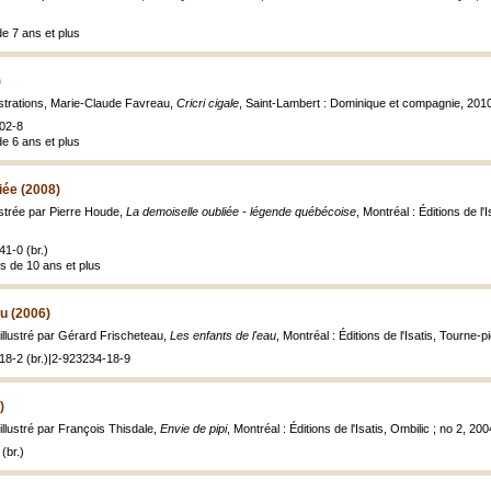
de 7 ans et plus
)
lustrations, Marie-Claude Favreau,
Cricri cigale
, Saint-Lambert : Dominique et compagnie, 201
02-8
de 6 ans et plus
iée (2008)
ustrée par Pierre Houde,
La demoiselle oubliée - légende québécoise
, Montréal : Éditions de l'
1-0 (br.)
s de 10 ans et plus
au (2006)
illustré par Gérard Frischeteau,
Les enfants de l'eau
, Montréal : Éditions de l'Isatis, Tourne-pie
18-2 (br.)|2-923234-18-9
)
illustré par François Thisdale,
Envie de pipi
, Montréal : Éditions de l'Isatis, Ombilic ; no 2, 2004,
(br.)