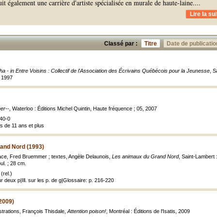
uit également une carrière d'artiste spécialisée en murale de haute-laine.
...
Lire la sui
Classé par :
Titre
Date de publicatio
ha - in Entre Voisins : Collectif de l'Association des Écrivains Québécois pour la Jeunesse
, S
, 1997
er--
, Waterloo : Éditions Michel Quintin, Haute fréquence ; 05, 2007
40-0
s de 11 ans et plus
and Nord (1993)
ace, Fred Bruemmer ; textes, Angèle Delaunois,
Les animaux du Grand Nord
, Saint-Lambert 
oul. ; 28 cm.
(rel.)
ur deux p|Ill. sur les p. de g|Glossaire: p. 216-220
(2009)
ustrations, François Thisdale,
Attention poison!
, Montréal : Éditions de l'Isatis, 2009