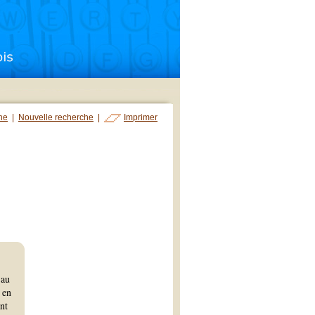
che
|
Nouvelle recherche
|
Imprimer
 au
 en
nt