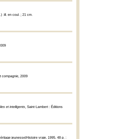
) :ill. en coul. ; 21 cm.
2009
et compagnie, 2009
es et intelligents
, Saint-Lambert : Éditions
éritage jeunesse|Histoire vraie, 1995, 48 p. :