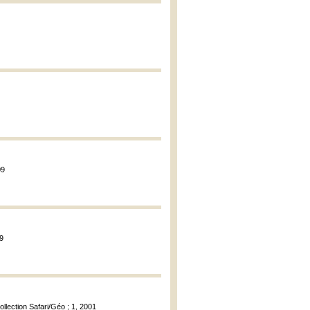
09
09
ollection Safari/Géo ; 1, 2001