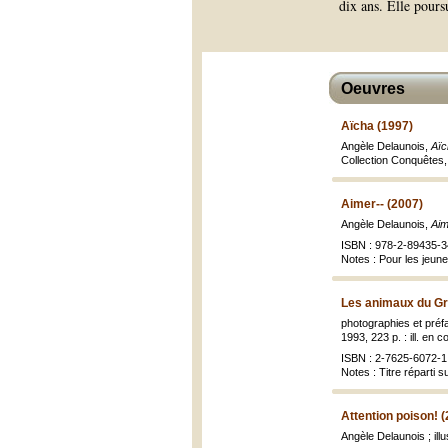
dix ans. Elle pours
Oeuvres
Aïcha (1997)
Angèle Delaunois,
Aïc
Collection Conquêtes
Aimer-- (2007)
Angèle Delaunois,
Aim
ISBN : 978-2-89435-3
Notes : Pour les jeune
Les animaux du Gr
photographies et préf
1993, 223 p. : ill. en c
ISBN : 2-7625-6072-1 
Notes : Titre réparti s
Attention poison! 
Angèle Delaunois ; ill