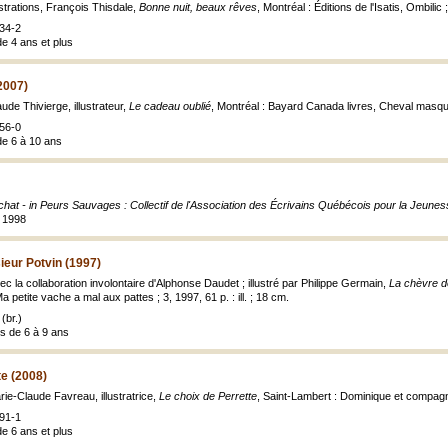
ustrations, François Thisdale,
Bonne nuit, beaux rêves
, Montréal : Éditions de l'Isatis, Ombilic
34-2
de 4 ans et plus
2007)
ude Thivierge, illustrateur,
Le cadeau oublié
, Montréal : Bayard Canada livres, Cheval masq
56-0
de 6 à 10 ans
chat - in Peurs Sauvages : Collectif de l'Association des Écrivains Québécois pour la Jeune
, 1998
eur Potvin (1997)
c la collaboration involontaire d'Alphonse Daudet ; illustré par Philippe Germain,
La chèvre d
a petite vache a mal aux pattes ; 3, 1997, 61 p. : ill. ; 18 cm.
(br.)
es de 6 à 9 ans
te (2008)
ie-Claude Favreau, illustratrice,
Le choix de Perrette
, Saint-Lambert : Dominique et compag
91-1
de 6 ans et plus