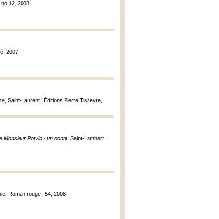
 ; no 12, 2008
ué, 2007
sse
, Saint-Laurent : Éditions Pierre Tisseyre,
e Monsieur Potvin - un conte
, Saint-Lambert :
nie, Roman rouge ; 54, 2008