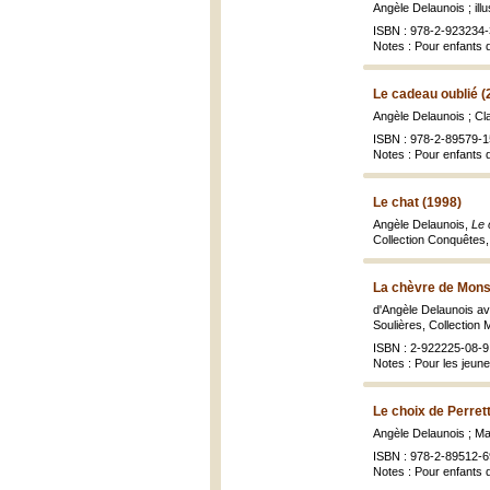
Angèle Delaunois ; ill
ISBN : 978-2-923234-
Notes : Pour enfants 
Le cadeau oublié (
Angèle Delaunois ; Cla
ISBN : 978-2-89579-1
Notes : Pour enfants 
Le chat (1998)
Angèle Delaunois,
Le 
Collection Conquêtes
La chèvre de Monsi
d'Angèle Delaunois ave
Soulières, Collection M
ISBN : 2-922225-08-9 
Notes : Pour les jeun
Le choix de Perret
Angèle Delaunois ; Mar
ISBN : 978-2-89512-6
Notes : Pour enfants 