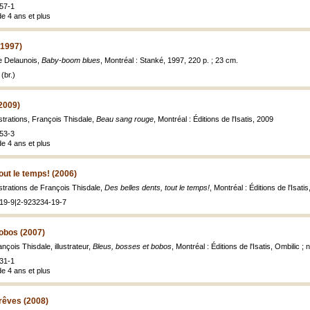
57-1
de 4 ans et plus
(1997)
le Delaunois,
Baby-boom blues
, Montréal : Stanké, 1997, 220 p. ; 23 cm.
(br.)
2009)
ustrations, François Thisdale,
Beau sang rouge
, Montréal : Éditions de l'Isatis, 2009
53-3
de 4 ans et plus
out le temps! (2006)
ustrations de François Thisdale,
Des belles dents, tout le temps!
, Montréal : Éditions de l'Isati
19-9|2-923234-19-7
obos (2007)
nçois Thisdale, illustrateur,
Bleus, bosses et bobos
, Montréal : Éditions de l'Isatis, Ombilic ;
31-1
de 4 ans et plus
rêves (2008)