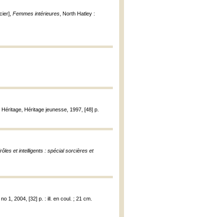
cier],
Femmes intérieures
, North Hatley :
s Héritage, Héritage jeunesse, 1997, [48] p.
ôles et intelligents : spécial sorcières et
 no 1, 2004, [32] p. : ill. en coul. ; 21 cm.