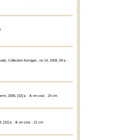
0
Isatis, Collection Korrigan ; no 14, 2008, 59 p. :
rre, 2006, [32] p. : ill. en coul. ; 24 cm.
 [32] p. : ill. en coul. ; 21 cm.