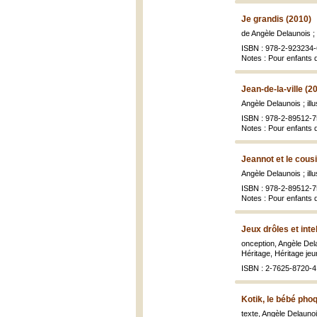
Je grandis (2010)
de Angèle Delaunois ; 
ISBN : 978-2-923234-
Notes : Pour enfants 
Jean-de-la-ville (2
Angèle Delaunois ; il
ISBN : 978-2-89512-7
Notes : Pour enfants 
Jeannot et le cousi
Angèle Delaunois ; il
ISBN : 978-2-89512-7
Notes : Pour enfants 
Jeux drôles et inte
onception, Angèle Dela
Héritage, Héritage jeu
ISBN : 2-7625-8720-4 
Kotik, le bébé pho
texte, Angèle Delauno