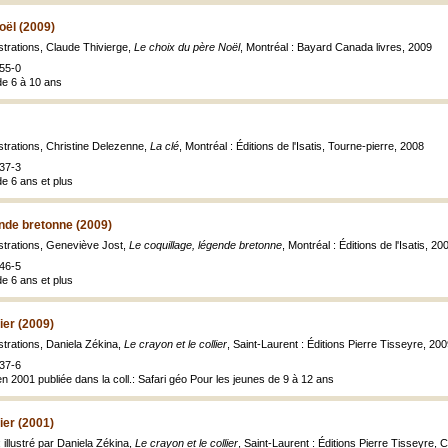
oël (2009)
ustrations, Claude Thivierge,
Le choix du père Noël
, Montréal : Bayard Canada livres, 2009
55-0
de 6 à 10 ans
ustrations, Christine Delezenne,
La clé
, Montréal : Éditions de l'Isatis, Tourne-pierre, 2008
37-3
de 6 ans et plus
ende bretonne (2009)
ustrations, Geneviève Jost,
Le coquillage, légende bretonne
, Montréal : Éditions de l'Isatis, 20
46-5
de 6 ans et plus
lier (2009)
ustrations, Daniela Zékina,
Le crayon et le collier
, Saint-Laurent : Éditions Pierre Tisseyre, 20
37-6
n 2001 publiée dans la coll.: Safari géo Pour les jeunes de 9 à 12 ans
lier (2001)
 illustré par Daniela Zékina,
Le crayon et le collier
, Saint-Laurent : Éditions Pierre Tisseyre, C