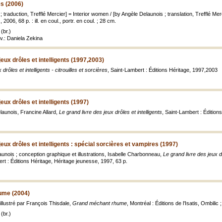
s (2006)
 traduction, Trefflé Mercier] = Interior women / [by Angèle Delaunois ; translation, Trefflé Mer
2006, 68 p. : ill. en coul., portr. en coul. ; 28 cm.
(br.)
uv.: Daniela Zekina
jeux drôles et intelligents (1997,2003)
drôles et intelligents - citrouilles et sorcières
, Saint-Lambert : Éditions Héritage, 1997,2003
jeux drôles et intelligents (1997)
launois, Francine Allard,
Le grand livre des jeux drôles et intelligents
, Saint-Lambert : Édition
jeux drôles et intelligents : spécial sorcières et vampires (1997)
unois ; conception graphique et illustrations, Isabelle Charbonneau,
Le grand livre des jeux dr
rt : Éditions Héritage, Héritage jeunesse, 1997, 63 p.
ume (2004)
illustré par François Thisdale,
Grand méchant rhume
, Montréal : Éditions de l'Isatis, Ombilic ;
(br.)