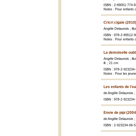
ISBN : 2-89051-774-8
Notes : Pour enfants 
Cricri cigale (2010
Angèle Delaunois ; il
ISBN : 978-2-89512-9
Notes : Pour enfants 
La demoiselle oubl
Angèle Delaunois ; ill
ill. ; 21 cm.
ISBN : 978-2-923234-4
Notes : Pour les jeune
Les enfants de l'e
de Angèle Delaunois ; 
ISBN : 978-2-923234-
Envie de pipi (2004
de Angèle Delaunois ; 
ISBN : 2-923234-06-5 