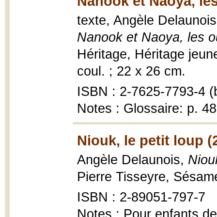
Nanook et Naoya, les
texte, Angèle Delaunoi
Nanook et Naoya, les o
Héritage, Héritage jeunes
coul. ; 22 x 26 cm.
ISBN : 2-7625-7793-4 (b
Notes : Glossaire: p. 4
Niouk, le petit loup (
Angèle Delaunois,
Niouk
Pierre Tisseyre, Sésam
ISBN : 2-89051-797-7
Notes : Pour enfants de