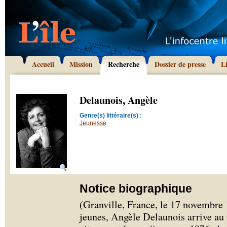
Accueil
Mission
Recherche
Dossier de presse
L
Delaunois, Angèle
Genre(s) littéraire(s) :
Jeunesse
Notice biographique
(Granville, France, le 17 novembre
jeunes, Angèle Delaunois arrive au 