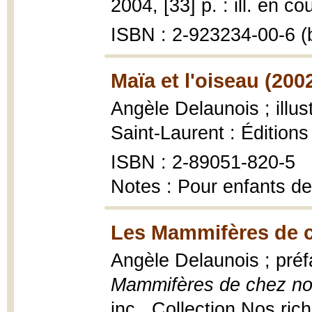
2004, [33] p. : ill. en co
ISBN : 2-923234-00-6 (b
Maïa et l'oiseau (200
Angèle Delaunois ; illu
Saint-Laurent : Éditions
ISBN : 2-89051-820-5
Notes : Pour enfants de
Les Mammifères de c
Angèle Delaunois ; pré
Mammifères de chez n
inc., Collection Nos rich