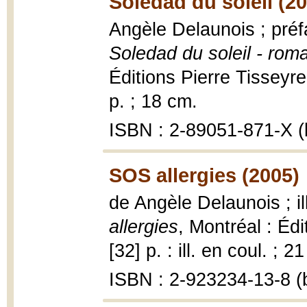
Soledad du soleil (2
Angèle Delaunois ; pré
Soledad du soleil - rom
Éditions Pierre Tisseyr
p. ; 18 cm.
ISBN : 2-89051-871-X (b
SOS allergies (2005)
de Angèle Delaunois ; i
allergies
, Montréal : Édi
[32] p. : ill. en coul. ; 2
ISBN : 2-923234-13-8 (b