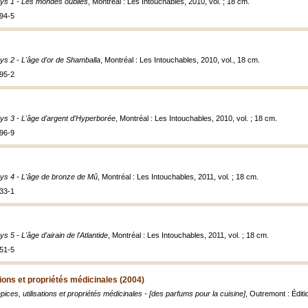
ys 1 - Les mondes oubliés
, Montréal : Les Intouchables, 2010, vol. ; 18 cm.
94-5
ys 2 - L'âge d'or de Shamballa
, Montréal : Les Intouchables, 2010, vol., 18 cm.
95-2
ys 3 - L'âge d'argent d'Hyperborée
, Montréal : Les Intouchables, 2010, vol. ; 18 cm.
96-9
ys 4 - L'âge de bronze de Mû
, Montréal : Les Intouchables, 2011, vol. ; 18 cm.
33-1
s 5 - L'âge d'airain de l'Atlantide
, Montréal : Les Intouchables, 2011, vol. ; 18 cm.
51-5
tions et propriétés médicinales (2004)
pices, utilisations et propriétés médicinales - [des parfums pour la cuisine]
, Outremont : Éditi