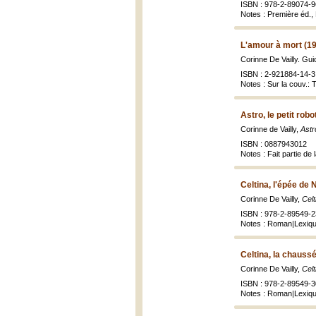
ISBN : 978-2-89074-9
Notes : Première éd.,
L'amour à mort (1
Corinne De Vailly. Gui
ISBN : 2-921884-14-3 
Notes : Sur la couv.: 
Astro, le petit robo
Corinne de Vailly,
Astro
ISBN : 0887943012
Notes : Fait partie de l
Celtina, l'épée de
Corinne De Vailly,
Celt
ISBN : 978-2-89549-2
Notes : Roman|Lexique
Celtina, la chauss
Corinne De Vailly,
Celt
ISBN : 978-2-89549-30
Notes : Roman|Lexique