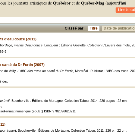
Québécor
Québec-Mag
 pour les journaux artistiques de
et de
(aujourd'hui
).
...
Lire la sui
Classé par :
Titre
Date de publicatio
ns d'eau douce (2011)
'abordage, marins d'eau douce
, Longueuil : Éditions Goélette, Collection L'Envers des mots, 2
89-9
 santé du Dr Fortin (2007)
ne de Vailly,
L'ABC des trucs de santé du Dr Fortin
, Montréal : Publistar, L'ABC des trucs, 20
index
e à vif
, Boucherville : Éditions de Mortagne, Collection Tabou, 2014, 226 pages ; 22 cm.
8
sseFormat numérique (epub :) ISBN 9782896623211
011)
mour à mort
, Boucherville : Éditions de Mortagne, Collection Tabou, 2011, 226 p. ; 22 cm.