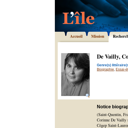
Accueil
Mission
Recherc
De Vailly, C
Genre(s) littéraire(s
Biographie
,
Essai-é
Notice biogra
(Saint-Quentin, Fr
Corinne De Vailly s
Cégep Saint-Lauren