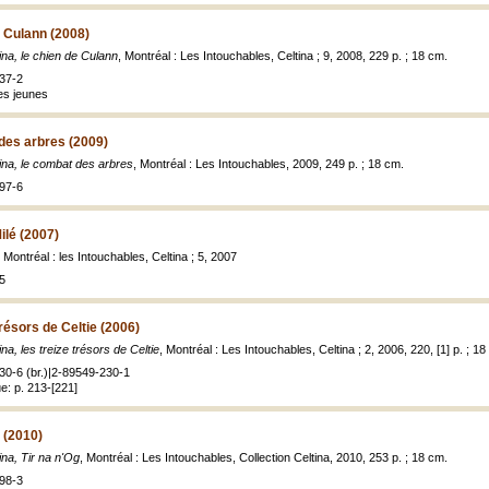
e Culann (2008)
ina, le chien de Culann
, Montréal : Les Intouchables, Celtina ; 9, 2008, 229 p. ; 18 cm.
37-2
es jeunes
 des arbres (2009)
ina, le combat des arbres
, Montréal : Les Intouchables, 2009, 249 p. ; 18 cm.
97-6
Milé (2007)
, Montréal : les Intouchables, Celtina ; 5, 2007
5
trésors de Celtie (2006)
ina, les treize trésors de Celtie
, Montréal : Les Intouchables, Celtina ; 2, 2006, 220, [1] p. ; 18
30-6 (br.)|2-89549-230-1
: p. 213-[221]
g (2010)
ina, Tir na n'Og
, Montréal : Les Intouchables, Collection Celtina, 2010, 253 p. ; 18 cm.
98-3