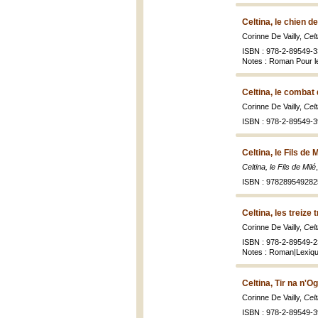
Celtina, le chien d
Corinne De Vailly,
Celt
ISBN : 978-2-89549-3
Notes : Roman Pour l
Celtina, le combat
Corinne De Vailly,
Celt
ISBN : 978-2-89549-3
Celtina, le Fils de 
Celtina, le Fils de Milé
ISBN : 978289549282
Celtina, les treize 
Corinne De Vailly,
Celt
ISBN : 978-2-89549-2
Notes : Roman|Lexique
Celtina, Tir na n'O
Corinne De Vailly,
Celt
ISBN : 978-2-89549-3