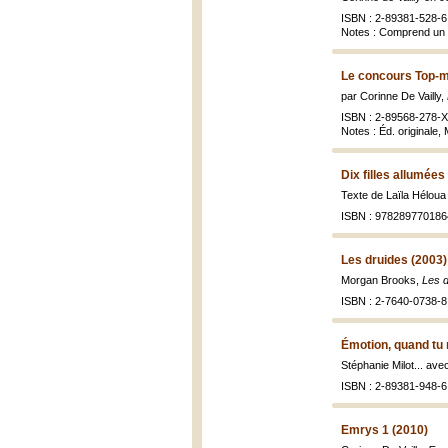
ISBN : 2-89381-528-6 
Notes : Comprend un i
Le concours Top-m
par Corinne De Vailly,
ISBN : 2-89568-278-X 
Notes : Éd. originale,
Dix filles allumées
Texte de Laïla Héloua 
ISBN : 978289770186
Les druides (2003)
Morgan Brooks,
Les d
ISBN : 2-7640-0738-8 
Émotion, quand tu 
Stéphanie Milot... ave
ISBN : 2-89381-948-6 
Emrys 1 (2010)