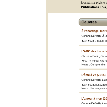
journaliste pigiste
Publications TVA
Oeuvres
À l'abordage, mari
Corinne De Vailly,
À l
ISBN : 978-2-89638-8
L'ABC des trucs de
Christian Fortin, Corin
ISBN : 2-89562-187-X
Notes : Comprend un 
L'âme à vif (2014)
Corinne De Vailly,
L'âm
ISBN : 978289662319
Notes : Roman jeune
L'amour à mort (2
Corinne De Vailly,
L'a