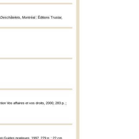
 Deschâtelets
, Montréal : Éditions Trustar,
tion Vos affaires et vos droits, 2000, 283 p. ;
tion Guides pratiques, 1997, 279 p. ; 22 cm.