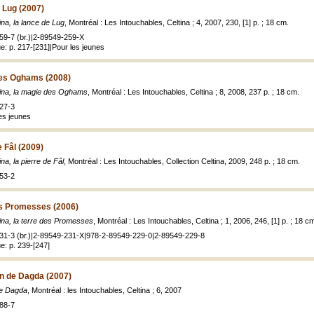
e Lug (2007)
ina, la lance de Lug
, Montréal : Les Intouchables, Celtina ; 4, 2007, 230, [1] p. ; 18 cm.
59-7 (br.)|2-89549-259-X
: p. 217-[231]|Pour les jeunes
des Oghams (2008)
tina, la magie des Oghams
, Montréal : Les Intouchables, Celtina ; 8, 2008, 237 p. ; 18 cm.
27-3
es jeunes
e Fâl (2009)
ina, la pierre de Fâl
, Montréal : Les Intouchables, Collection Celtina, 2009, 248 p. ; 18 cm.
53-2
des Promesses (2006)
ina, la terre des Promesses
, Montréal : Les Intouchables, Celtina ; 1, 2006, 246, [1] p. ; 18 c
31-3 (br.)|2-89549-231-X|978-2-89549-229-0|2-89549-229-8
: p. 239-[247]
on de Dagda (2007)
de Dagda
, Montréal : les Intouchables, Celtina ; 6, 2007
88-7