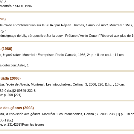
60-3
 Montréal : SMBI, 1996
996)
de d'aide et d'intervention sur le SIDA / par Réjean Thomas,
L'amour à mort
, Montréal : SMBi,
(br.)
Témoignage de Lily, séropositive|Sur la couv.: Préface d'Annie Cotton|"Réservé aux plus de 14 
t (1986)
, le petit robot
, Montréal : Entreprises Radio-Canada, 1986, 24 p. : ill. en coul. ; 14 cm.
a collection: Astro, 1
 Nuada (2006)
ina, l'épée de Nuada
, Montréal : Les Intouchables, Celtina ; 3, 2006, 220, [1] p. ; 18 cm.
32-0 (br.)|2-89549-232-8
: p. 209-[221]
ée des géants (2008)
ina, la chaussée des géants
, Montréal : Les Intouchables, Celtina ; 7, 2008, 238, [1] p. ; 18 c
5-1 (br.)
: p. 231-[239]|Pour les jeunes