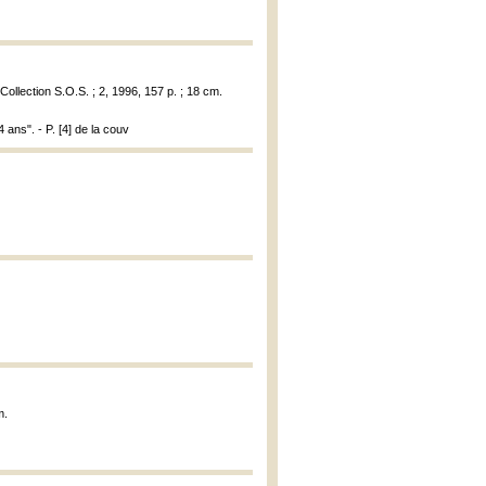
 Collection S.O.S. ; 2, 1996, 157 p. ; 18 cm.
ans". - P. [4] de la couv
m.