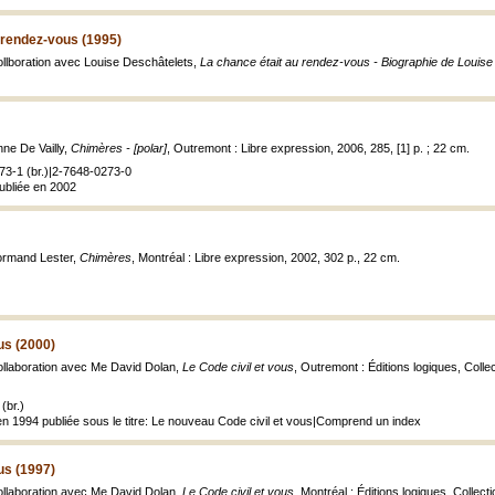
 rendez-vous (1995)
collboration avec Louise Deschâtelets,
La chance était au rendez-vous - Biographie de Louise
ne De Vailly,
Chimères - [polar]
, Outremont : Libre expression, 2006, 285, [1] p. ; 22 cm.
73-1 (br.)|2-7648-0273-0
publiée en 2002
Normand Lester,
Chimères
, Montréal : Libre expression, 2002, 302 p., 22 cm.
us (2000)
collaboration avec Me David Dolan,
Le Code civil et vous
, Outremont : Éditions logiques, Collec
(br.)
en 1994 publiée sous le titre: Le nouveau Code civil et vous|Comprend un index
us (1997)
collaboration avec Me David Dolan,
Le Code civil et vous
, Montréal : Éditions logiques, Collec