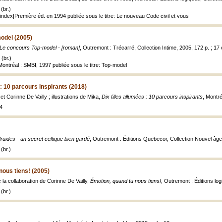
(br.)
ndex|Première éd. en 1994 publiée sous le titre: Le nouveau Code civil et vous
odel (2005)
Le concours Top-model - [roman]
, Outremont : Trécarré, Collection Intime, 2005, 172 p. ; 17
(br.)
 Montréal : SMBI, 1997 publiée sous le titre: Top-model
 : 10 parcours inspirants (2018)
et Corinne De Vailly ; illustrations de Mika,
Dix filles allumées : 10 parcours inspirants
, Montr
4
ruides - un secret celtique bien gardé
, Outremont : Éditions Quebecor, Collection Nouvel âge
(br.)
nous tiens! (2005)
c la collaboration de Corinne De Vailly,
Émotion, quand tu nous tiens!
, Outremont : Éditions lo
(br.)