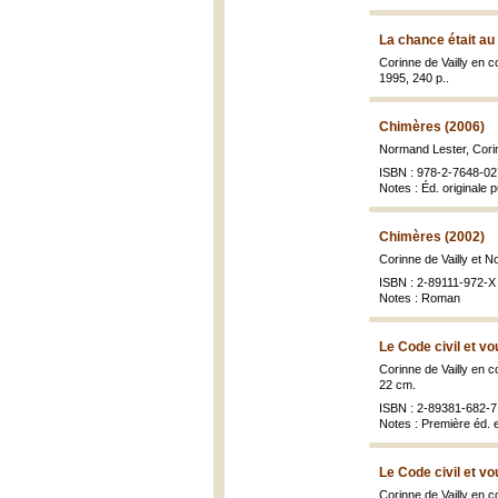
La chance était au
Corinne de Vailly en 
1995, 240 p..
Chimères (2006)
Normand Lester, Corin
ISBN : 978-2-7648-02
Notes : Éd. originale 
Chimères (2002)
Corinne de Vailly et 
ISBN : 2-89111-972-X
Notes : Roman
Le Code civil et vo
Corinne de Vailly en 
22 cm.
ISBN : 2-89381-682-7 
Notes : Première éd. 
Le Code civil et vo
Corinne de Vailly en 