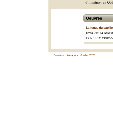
d’immigrer au Qué
Oeuvres
La fugue du papillo
Elysa Day,
La fugue d
ISBN : 978292431225
Dernière mise à jour : 6 juillet 2026