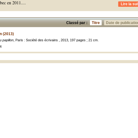
bec en 2011.
...
Lire la sui
Classé par :
Titre
Date de publicatio
n (2013)
u papillon
, Paris : Société des écrivains , 2013, 197 pages ; 21 cm.
4