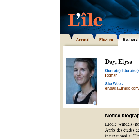
Accueil
Mission
Recherc
Day, Elysa
Genre(s) littéraire(s
Roman
Site Web :
elysaday.jimdo.com
Notice biogra
Elodie Windels (no
Après des études d
international à l’U