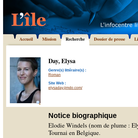
Accueil
Mission
Recherche
Dossier de presse
L
Day, Elysa
Genre(s) littéraire(s) :
Roman
Site Web :
elysaday.jimdo.com/
Notice biographique
Elodie Windels (nom de plume : Elys
Tournai en Belgique.