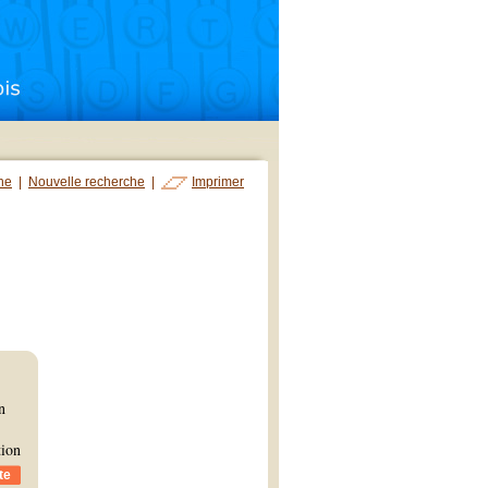
che
|
Nouvelle recherche
|
Imprimer
n
tion
te