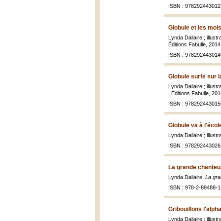
ISBN : 978292443012
Globule et les mois
Lynda Dallaire ; illus
Éditions Fabulle, 2014,
ISBN : 978292443014
Globule surfe sur l
Lynda Dallaire ; illus
: Éditions Fabulle, 201
ISBN : 978292443015
Globule va à l'écol
Lynda Dallaire ; illus
ISBN : 978292443026
La grande chanteu
Lynda Dallaire,
La gr
ISBN : 978-2-89488-1
Gribouillons l'alph
Lynda Dallaire ; illu