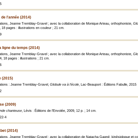
5
 de l'année (2014)
trations, Jeanne Tremblay-Gravel ; avec la collaboration de Monique Arteau, orthophoniste,
Glo
 18 pages : illustrations en couleur ; 21 cm.
9
a ligne du temps (2014)
trations, Jeanne Tremblay-Gravel ; avec la collaboration de Monique Arteau, orthophoniste,
Glo
4, 18 pages : illustrations ; 21 cm.
6
e (2015)
trations : Jeanne Tremblay-Gravel,
Globule va à l'école
, Lac-Beauport : Éditions Fabulle, 2015
2
se (2009)
ande chanteuse
, Lévis : Éditions de l'Envolée, 2009, 12 p. ; 14 cm.
22-4
abet (2014)
strations, Jeanne Tremblay-Gravel ; avec la collaboration de Natacha Gagné, kinésiologue et 