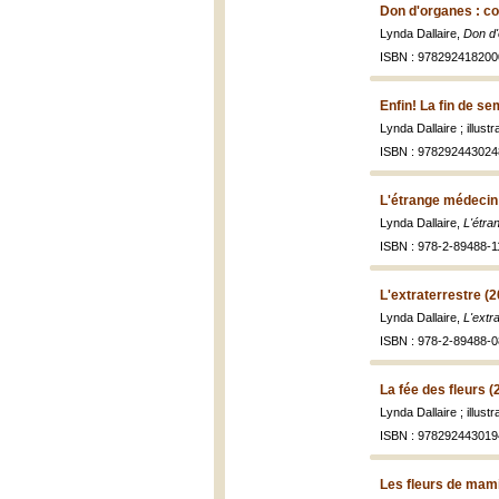
Don d'organes : c
Lynda Dallaire,
Don d'
ISBN : 978292418200
Enfin! La fin de s
Lynda Dallaire ; illus
ISBN : 978292443024
L'étrange médecin
Lynda Dallaire,
L'étra
ISBN : 978-2-89488-1
L'extraterrestre (
Lynda Dallaire,
L'extr
ISBN : 978-2-89488-0
La fée des fleurs (
Lynda Dallaire ; illus
ISBN : 978292443019
Les fleurs de mam