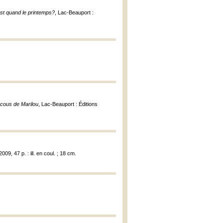
st quand le printemps?
, Lac-Beauport :
cous de Marilou
, Lac-Beauport : Éditions
09, 47 p. : ill. en coul. ; 18 cm.