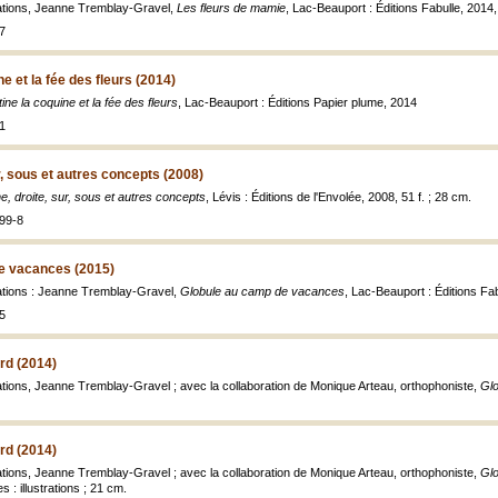
trations, Jeanne Tremblay-Gravel,
Les fleurs de mamie
, Lac-Beauport : Éditions Fabulle, 2014, 
7
ne et la fée des fleurs (2014)
ine la coquine et la fée des fleurs
, Lac-Beauport : Éditions Papier plume, 2014
1
r, sous et autres concepts (2008)
, droite, sur, sous et autres concepts
, Lévis : Éditions de l'Envolée, 2008, 51 f. ; 28 cm.
99-8
e vacances (2015)
trations : Jeanne Tremblay-Gravel,
Globule au camp de vacances
, Lac-Beauport : Éditions Fa
5
ard (2014)
trations, Jeanne Tremblay-Gravel ; avec la collaboration de Monique Arteau, orthophoniste,
Glo
ard (2014)
trations, Jeanne Tremblay-Gravel ; avec la collaboration de Monique Arteau, orthophoniste,
Glo
 : illustrations ; 21 cm.