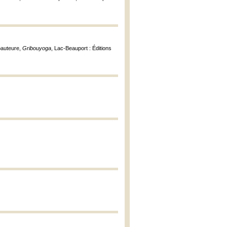
coauteure,
Gribouyoga
, Lac-Beauport : Éditions