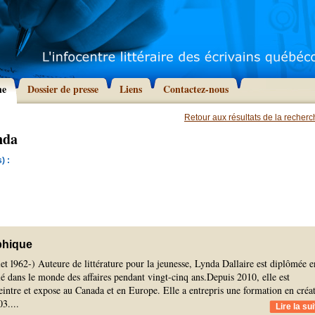
he
Dossier de presse
Liens
Contactez-nous
Retour aux résultats de la recher
nda
) :
phique
let l962-) Auteure de littérature pour la jeunesse, Lynda Dallaire est diplômée e
llé dans le monde des affaires pendant vingt-cinq ans.Depuis 2010, elle est
eintre et expose au Canada et en Europe. Elle a entrepris une formation en créa
03.
...
Lire la sui