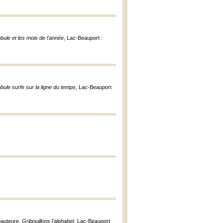
bule et les mois de l'année
, Lac-Beauport :
bule surfe sur la ligne du temps
, Lac-Beauport
coauteure,
Gribouillons l'alphabet
, Lac-Beauport