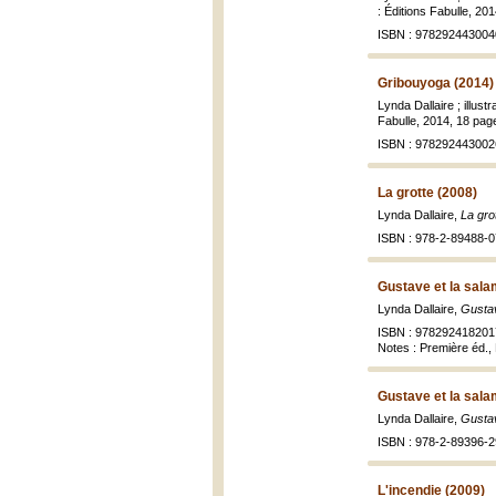
: Éditions Fabulle, 201
ISBN : 978292443004
Gribouyoga (2014)
Lynda Dallaire ; illu
Fabulle, 2014, 18 pages
ISBN : 978292443002
La grotte (2008)
Lynda Dallaire,
La gro
ISBN : 978-2-89488-0
Gustave et la sal
Lynda Dallaire,
Gustav
ISBN : 978292418201
Notes : Première éd.
Gustave et la sal
Lynda Dallaire,
Gustav
ISBN : 978-2-89396-2
L'incendie (2009)