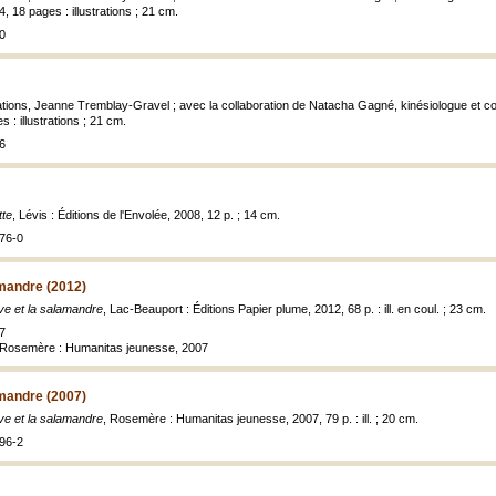
4, 18 pages : illustrations ; 21 cm.
0
strations, Jeanne Tremblay-Gravel ; avec la collaboration de Natacha Gagné, kinésiologue et 
 : illustrations ; 21 cm.
6
tte
, Lévis : Éditions de l'Envolée, 2008, 12 p. ; 14 cm.
76-0
amandre (2012)
e et la salamandre
, Lac-Beauport : Éditions Papier plume, 2012, 68 p. : ill. en coul. ; 23 cm.
7
, Rosemère : Humanitas jeunesse, 2007
amandre (2007)
e et la salamandre
, Rosemère : Humanitas jeunesse, 2007, 79 p. : ill. ; 20 cm.
96-2