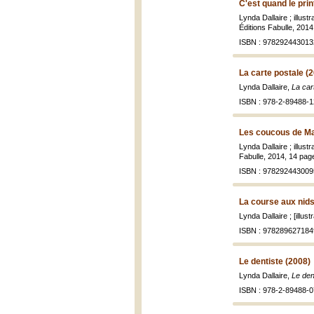
C'est quand le pri
Lynda Dallaire ; illus
Éditions Fabulle, 2014,
ISBN : 978292443013
La carte postale (
Lynda Dallaire,
La car
ISBN : 978-2-89488-1
Les coucous de Ma
Lynda Dallaire ; illus
Fabulle, 2014, 14 pages
ISBN : 978292443009
La course aux nids
Lynda Dallaire ; [illus
ISBN : 978289627184
Le dentiste (2008)
Lynda Dallaire,
Le den
ISBN : 978-2-89488-0