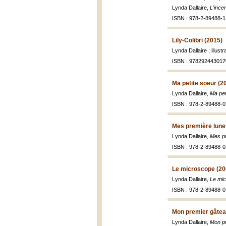
Lynda Dallaire,
L'ince
ISBN : 978-2-89488-1
Lily-Colibri (2015)
Lynda Dallaire ; illus
ISBN : 978292443017
Ma petite soeur (2
Lynda Dallaire,
Ma pet
ISBN : 978-2-89488-0
Mes première lune
Lynda Dallaire,
Mes pr
ISBN : 978-2-89488-0
Le microscope (20
Lynda Dallaire,
Le mi
ISBN : 978-2-89488-0
Mon premier gâtea
Lynda Dallaire,
Mon p