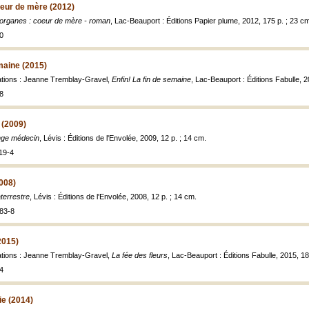
oeur de mère (2012)
organes : coeur de mère - roman
, Lac-Beauport : Éditions Papier plume, 2012, 175 p. ; 23 c
0
emaine (2015)
trations : Jeanne Tremblay-Gravel,
Enfin! La fin de semaine
, Lac-Beauport : Éditions Fabulle, 
8
 (2009)
nge médecin
, Lévis : Éditions de l'Envolée, 2009, 12 p. ; 14 cm.
19-4
2008)
aterrestre
, Lévis : Éditions de l'Envolée, 2008, 12 p. ; 14 cm.
83-8
2015)
trations : Jeanne Tremblay-Gravel,
La fée des fleurs
, Lac-Beauport : Éditions Fabulle, 2015, 18
4
ie (2014)