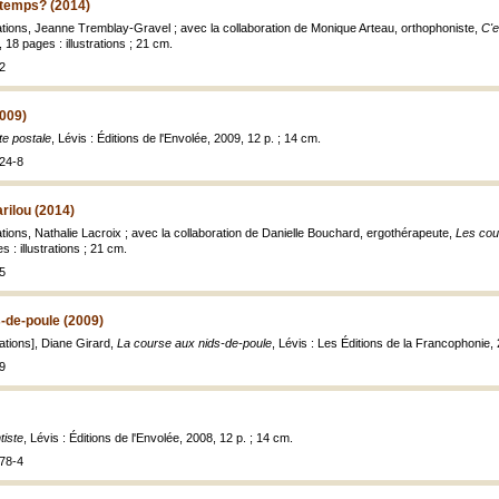
ntemps? (2014)
trations, Jeanne Tremblay-Gravel ; avec la collaboration de Monique Arteau, orthophoniste,
C'e
 18 pages : illustrations ; 21 cm.
2
2009)
te postale
, Lévis : Éditions de l'Envolée, 2009, 12 p. ; 14 cm.
24-8
rilou (2014)
trations, Nathalie Lacroix ; avec la collaboration de Danielle Bouchard, ergothérapeute,
Les cou
 : illustrations ; 21 cm.
5
-de-poule (2009)
trations], Diane Girard,
La course aux nids-de-poule
, Lévis : Les Éditions de la Francophonie, 20
9
tiste
, Lévis : Éditions de l'Envolée, 2008, 12 p. ; 14 cm.
78-4