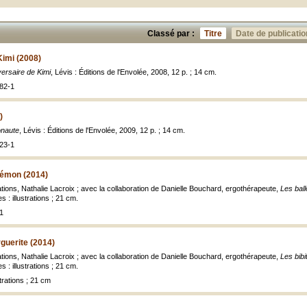
Classé par :
Titre
Date de publicatio
Kimi (2008)
versaire de Kimi
, Lévis : Éditions de l'Envolée, 2008, 12 p. ; 14 cm.
82-1
)
onaute
, Lévis : Éditions de l'Envolée, 2009, 12 p. ; 14 cm.
23-1
lémon (2014)
trations, Nathalie Lacroix ; avec la collaboration de Danielle Bouchard, ergothérapeute,
Les bal
 : illustrations ; 21 cm.
1
rguerite (2014)
trations, Nathalie Lacroix ; avec la collaboration de Danielle Bouchard, ergothérapeute,
Les bibi
 : illustrations ; 21 cm.
trations ; 21 cm