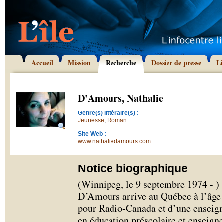
Accueil
Mission
Recherche
Dossier de presse
L
D'Amours, Nathalie
Genre(s) littéraire(s) :
Jeunesse
,
Roman
Site Web :
www.nathaliedamours.com
Notice biographique
(Winnipeg, le 9 septembre 1974 - )
D’Amours arrive au Québec à l’âge d
pour Radio-Canada et d’une enseigna
en éducation préscolaire et enseign