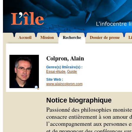
Accueil
Mission
Recherche
Dossier de presse
L
Colpron, Alain
Genre(s) littéraire(s) :
Essai-étude
,
Guide
Site Web :
www.alaincolpron.com
Notice biographique
Passionné des philosophies monistes
consacre entièrement à son amour de
l’accompagnement aux personnes en
et de prononcer des conférences sur