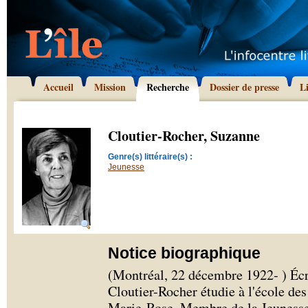
Accueil
Mission
Recherche
Dossier de presse
L
Cloutier-Rocher, Suzanne
Genre(s) littéraire(s) :
Jeunesse
Notice biographique
(Montréal, 22 décembre 1922- ) Écr
Cloutier-Rocher étudie à l'école de
Marie-Rose. Membre de la Jeunesse 