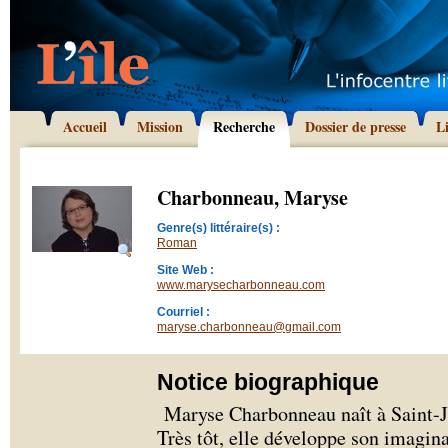
Accueil
Mission
Recherche
Dossier de presse
L
Charbonneau, Maryse
Genre(s) littéraire(s) :
Roman
Site Web :
www.marysecharbonneau.com
Courriel :
maryse.charbonneau@gmail.com
Notice biographique
Maryse Charbonneau naît à Saint-Je
Très tôt, elle développe son imagina