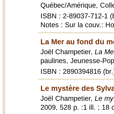
Québec/Amérique, Collec
ISBN : 2-89037-712-1 (b
Notes : Sur la couv.: Ho
La Mer au fond du m
Joël Champetier,
La Me
paulines, Jeunesse-Pop 
ISBN : 2890394816 (br.
Le mystère des Sylv
Joël Champetier,
Le my
2009, 528 p. :1 ill. ; 18