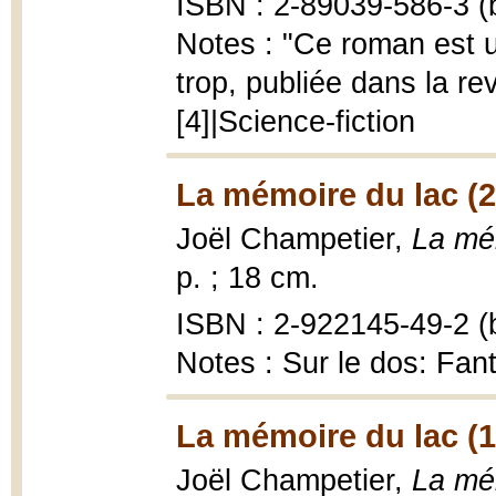
ISBN : 2-89039-586-3 (b
Notes : "Ce roman est u
trop, publiée dans la re
[4]|Science-fiction
La mémoire du lac (
Joël Champetier,
La mé
p. ; 18 cm.
ISBN : 2-922145-49-2 (b
Notes : Sur le dos: Fan
La mémoire du lac (
Joël Champetier,
La mé