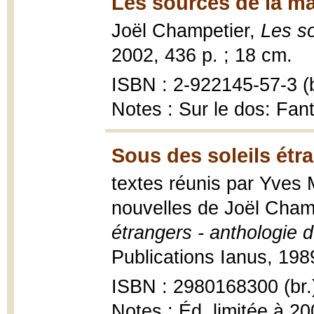
Les sources de la ma
Joël Champetier,
Les s
2002, 436 p. ; 18 cm.
ISBN : 2-922145-57-3 (b
Notes : Sur le dos: Fan
Sous des soleils étr
textes réunis par Yves M
nouvelles de Joël Champe
étrangers - anthologie 
Publications Ianus, 198
ISBN : 2980168300 (br.
Notes : Éd. limitée à 2