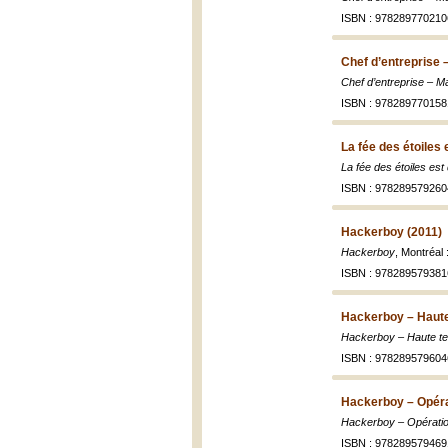
ISBN : 978289770210
Chef d’entreprise 
Chef d’entreprise – M
ISBN : 978289770158
La fée des étoiles 
La fée des étoiles est
ISBN : 978289579260
Hackerboy (2011)
Hackerboy
, Montréal
ISBN : 978289579381
Hackerboy – Haute
Hackerboy – Haute te
ISBN : 978289579604
Hackerboy – Opéra
Hackerboy – Opérati
ISBN : 978289579469