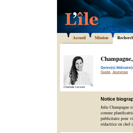
Accueil
Mission
Recherc
Champagne, 
Genre(s) littéraire(s
Guide
,
Jeunesse
Chantale Lecours
Notice biogra
Julie Champagne es
comme planificatri
publicitaire pour v
rédactrice en chef