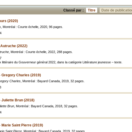
Classé par :
Titre
Date de publicatio
murs (2020)
s
, Montréal : Courte échelle, 2020, 96 pages.
4
Autruche (2022)
truche
, Montréal : Courte échelle, 2022, 288 pages.
7
x littéraire du Gouverneur général 2022, dans la catégorie Littérature jeunesse – texte.
– Gregory Charles (2019)
regory Charles
, Montréal : Bayard Canada, 2019, 32 pages.
3
 Juliette Brun (2018)
liette Brun
, Montréal : Bayard Canada, 2018, 32 pages.
4
 Marie Saint Pierre (2019)
rie Saint Pierre
, Montréal : Bayard Canada, 2019, 32 pages.