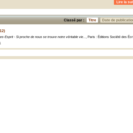
Lire la sui
Classé par :
Titre
Date de publicatio
12)
s-Esprit - Si proche de nous se trouve notre véritable vie...
, Paris : Éditions Société des Éc
1