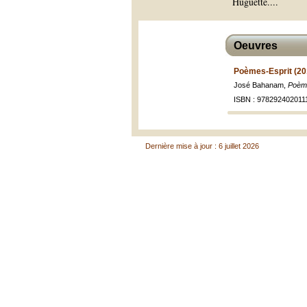
Huguette.
...
Oeuvres
Poèmes-Esprit (20
José Bahanam,
Poème
ISBN : 978292402011
Dernière mise à jour : 6 juillet 2026