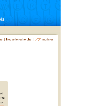
che
|
Nouvelle recherche
|
Imprimer
osé
aine
ro