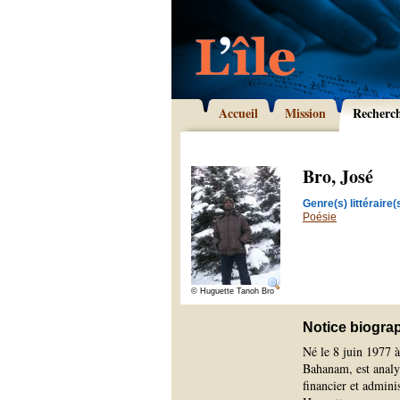
Accueil
Mission
Recherc
Bro, José
Genre(s) littéraire(s
Poésie
© Huguette Tanoh Bro
Notice biogra
Né le 8 juin 1977 à
Bahanam, est analys
financier et admin