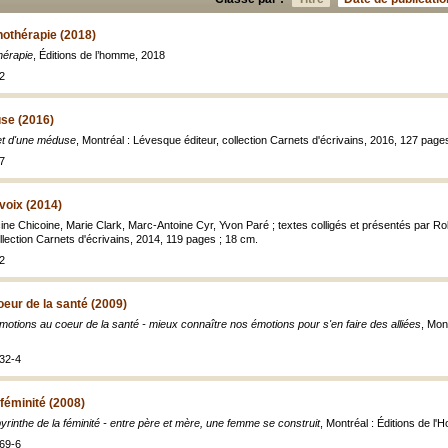
hothérapie (2018)
hérapie
, Éditions de l’homme, 2018
2
se (2016)
t d'une méduse
, Montréal : Lévesque éditeur, collection Carnets d'écrivains, 2016, 127 page
7
oix (2014)
cine Chicoine, Marie Clark, Marc-Antoine Cyr, Yvon Paré ; textes colligés et présentés par R
llection Carnets d'écrivains, 2014, 119 pages ; 18 cm.
2
eur de la santé (2009)
motions au coeur de la santé - mieux connaître nos émotions pour s'en faire des alliées
, Mon
32-4
 féminité (2008)
byrinthe de la féminité - entre père et mère, une femme se construit
, Montréal : Éditions de l
69-6