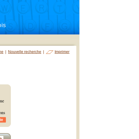
che
|
Nouvelle recherche
|
Imprimer
que
ons
te
n