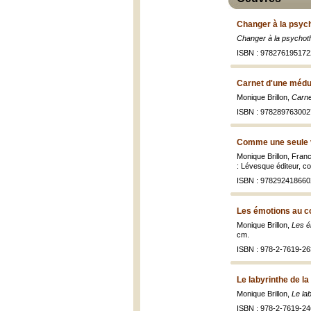
Changer à la psyc
Changer à la psychot
ISBN : 978276195172
Carnet d'une médu
Monique Brillon,
Carne
ISBN : 978289763002
Comme une seule v
Monique Brillon, Fran
: Lévesque éditeur, co
ISBN : 978292418660
Les émotions au co
Monique Brillon,
Les é
cm.
ISBN : 978-2-7619-26
Le labyrinthe de la
Monique Brillon,
Le la
ISBN : 978-2-7619-24