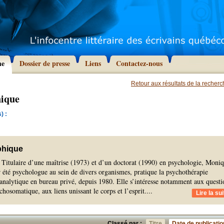
he
Dossier de presse
Liens
Contactez-nous
Retour aux résultats de la recher
nique
) :
phique
) Titulaire d’une maîtrise (1973) et d’un doctorat (1990) en psychologie, Moni
r été psychologue au sein de divers organismes, pratique la psychothérapie
analytique en bureau privé, depuis 1980. Elle s’intéresse notamment aux questi
chosomatique, aux liens unissant le corps et l’esprit.
...
Lire la sui
Classé par :
Titre
Date de publicatio