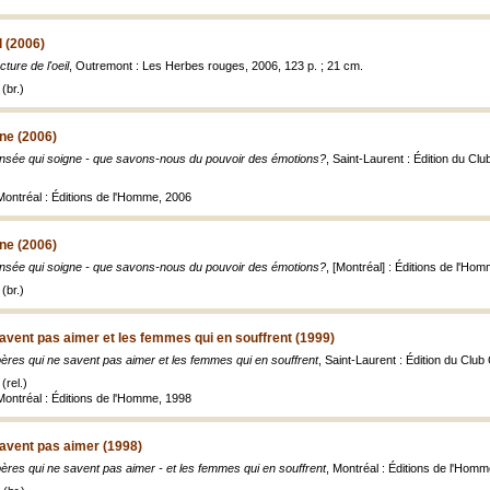
l (2006)
cture de l'oeil
, Outremont : Les Herbes rouges, 2006, 123 p. ; 21 cm.
(br.)
ne (2006)
nsée qui soigne - que savons-nous du pouvoir des émotions?
, Saint-Laurent : Édition du Cl
 Montréal : Éditions de l'Homme, 2006
ne (2006)
nsée qui soigne - que savons-nous du pouvoir des émotions?
, [Montréal] : Éditions de l'Ho
(br.)
avent pas aimer et les femmes qui en souffrent (1999)
ères qui ne savent pas aimer et les femmes qui en souffrent
, Saint-Laurent : Édition du Club
(rel.)
 Montréal : Éditions de l'Homme, 1998
avent pas aimer (1998)
ères qui ne savent pas aimer - et les femmes qui en souffrent
, Montréal : Éditions de l'Homm