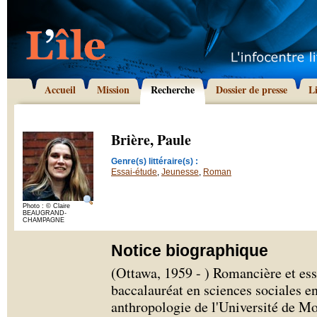
Accueil
Mission
Recherche
Dossier de presse
L
Brière, Paule
Genre(s) littéraire(s) :
Essai-étude
,
Jeunesse
,
Roman
Photo : © Claire
BEAUGRAND-
CHAMPAGNE
Notice biographique
(Ottawa, 1959 - ) Romancière et ess
baccalauréat en sciences sociales e
anthropologie de l'Université de Mo