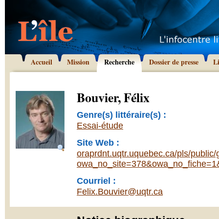
Accueil
Mission
Recherche
Dossier de presse
L
Bouvier, Félix
Genre(s) littéraire(s) :
Essai-étude
Site Web :
oraprdnt.uqtr.uquebec.ca/pls/publi
owa_no_site=378&owa_no_fiche=1
Courriel :
Felix.Bouvier@uqtr.ca