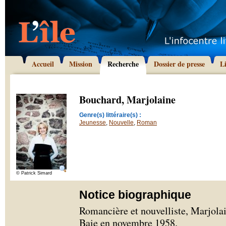
Accueil
Mission
Recherche
Dossier de presse
L
Bouchard, Marjolaine
Genre(s) littéraire(s) :
Jeunesse
,
Nouvelle
,
Roman
© Patrick Simard
Notice biographique
Romancière et nouvelliste, Marjola
Baie en novembre 1958.