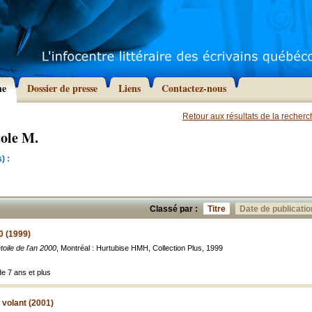
he
Dossier de presse
Liens
Contactez-nous
Retour aux résultats de la recher
cole M.
) :
Classé par :
Titre
Date de publicatio
00 (1999)
étoile de l'an 2000
, Montréal : Hurtubise HMH, Collection Plus, 1999
de 7 ans et plus
 volant (2001)