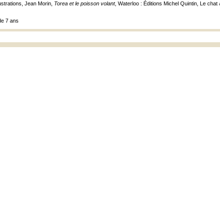
lustrations, Jean Morin,
Torea et le poisson volant
, Waterloo : Éditions Michel Quintin, Le chat 
de 7 ans