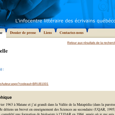
he
Dossier de presse
Liens
Contactez-nous
Retour aux résultats de la recher
elle
) :
heAuteur.aspx?codeaut=BRUB1001
phique
nvier 1963 à Matane et j’ai grandi dans la Vallée de la Matapédia (dans la parois
Je détiens un brevet en enseignement des Sciences au secondaire (UQAR, 1995
s complété une formation de biologiste à l’UQAR en 1984, année où je me suis