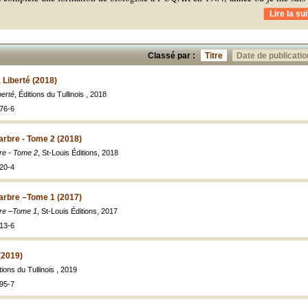
Lire la sui
Classé par :
Titre
Date de publicatio
 Liberté (2018)
berté
, Éditions du Tullinois , 2018
76-6
rbre - Tome 2 (2018)
re - Tome 2
, St-Louis Éditions, 2018
20-4
rbre –Tome 1 (2017)
re –Tome 1
, St-Louis Éditions, 2017
13-6
 (2019)
itions du Tullinois , 2019
95-7