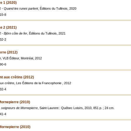
me 1 (2020)
1 - Quand les runes parlent
, Éditions du Tullinois, 2020
15-8
me 2 (2021)
 - Björn côte de fer
, Éditions du Tullinois, 2021
32-2
erre (2012)
e
, VLB Éditeur, Montréal, 2012
90-6
t aux crétins (2012)
ux crétins
, Les Éditions de la Francophonie , 2012
32-4
Mornepierre (2010)
 seigneurs de Mornepierre
, Saint-Laurent : Québec Loisirs, 2010, 851 p. ; 24 cm.
41-4
Mornepierre (2010)