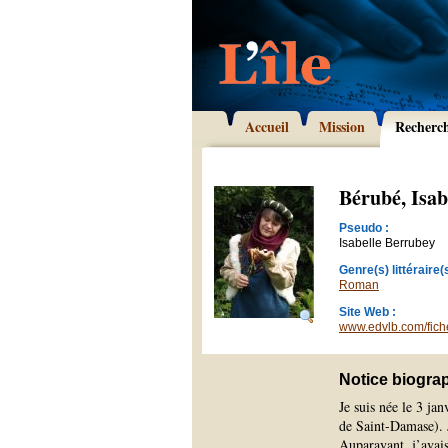
Accueil
Mission
Recherc
Bérubé, Isab
Pseudo :
Isabelle Berrubey
Genre(s) littéraire(s
Roman
Site Web :
www.edvlb.com/fic
Notice biogra
Je suis née le 3 ja
de Saint-Damase). 
Auparavant, j’avai