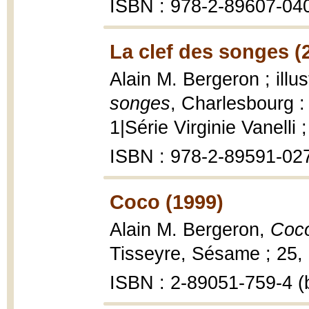
ISBN : 978-2-89607-040
La clef des songes (
Alain M. Bergeron ; ill
songes
, Charlesbourg : 
1|Série Virginie Vanelli 
ISBN : 978-2-89591-02
Coco (1999)
Alain M. Bergeron,
Coco
Tisseyre, Sésame ; 25, 1
ISBN : 2-89051-759-4 (b