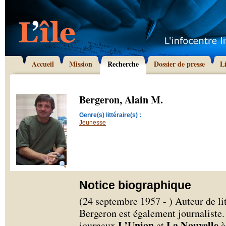
Accueil
Mission
Recherche
Dossier de presse
L
Bergeron, Alain M.
Genre(s) littéraire(s) :
Jeunesse
Notice biographique
(24 septembre 1957 - ) Auteur de li
Bergeron est également journaliste. 
L’Union
La Nouvelle
journaux
et
à