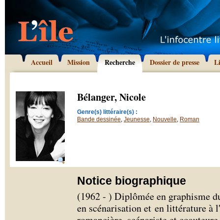
Accueil
Mission
Recherche
Dossier de presse
L
Bélanger, Nicole
Genre(s) littéraire(s) :
Bande dessinée
,
Jeunesse
,
Nouvelle
,
Roman
Notice biographique
(1962 - ) Diplômée en graphisme d
en scénarisation et en littérature 
romancière, scénariste et coauteur