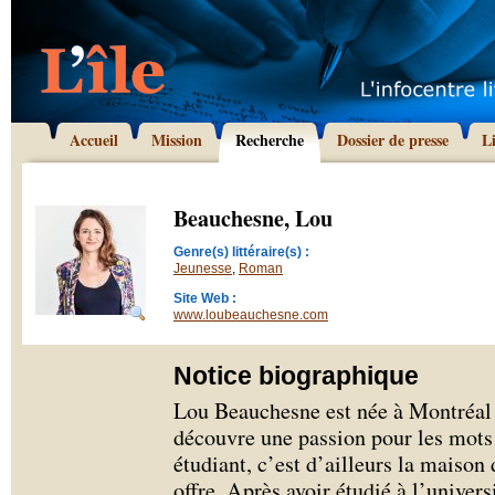
Accueil
Mission
Recherche
Dossier de presse
L
Beauchesne, Lou
Genre(s) littéraire(s) :
Jeunesse
,
Roman
Site Web :
www.loubeauchesne.com
Notice biographique
Lou Beauchesne est née à Montréal e
découvre une passion pour les mots
étudiant, c’est d’ailleurs la maison 
offre. Après avoir étudié à l’univer