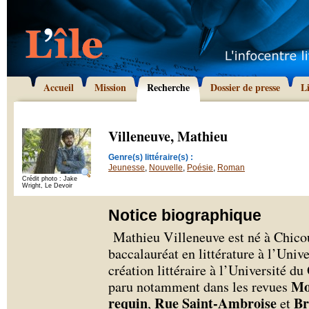
Accueil
Mission
Recherche
Dossier de presse
L
Villeneuve, Mathieu
Genre(s) littéraire(s) :
Jeunesse
,
Nouvelle
,
Poésie
,
Roman
Crédit photo : Jake
Wright, Le Devoir
Notice biographique
Mathieu Villeneuve est né à Chicou
baccalauréat en littérature à l’Univ
création littéraire à l’Université d
Mo
paru notamment dans les revues
requin
Rue Saint-Ambroise
Br
,
et