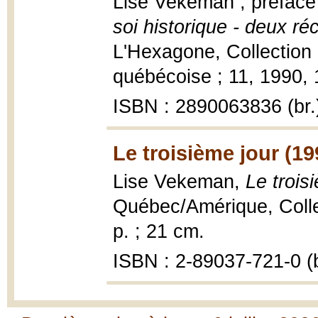
Lise Vekeman ; préfac
soi historique - deux réc
L'Hexagone, Collection 
québécoise ; 11, 1990, 
ISBN : 2890063836 (br.
Le troisième jour (19
Lise Vekeman,
Le trois
Québec/Amérique, Collec
p. ; 21 cm.
ISBN : 2-89037-721-0 (b