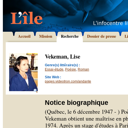
Accueil
Mission
Recherche
Dossier de presse
L
Vekeman, Lise
Genre(s) littéraire(s) :
Essai-étude
,
Poésie
,
Roman
Site Web :
pages.videotron.com/andante
Notice biographique
(Québec, le 6 décembre 1947 - ) Poè
Vekeman obtient une maîtrise en phi
1974. Après un stage d'études à Pari