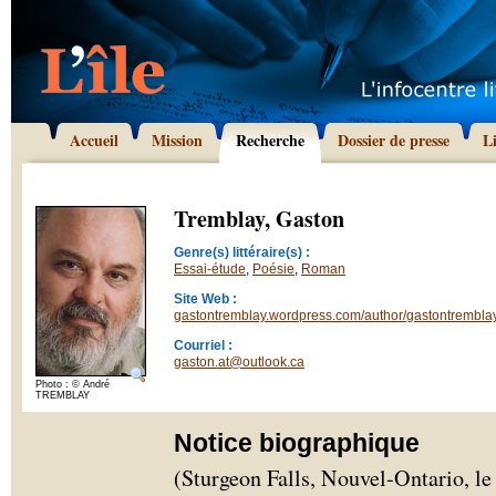
Accueil
Mission
Recherche
Dossier de presse
L
Tremblay, Gaston
Genre(s) littéraire(s) :
Essai-étude
,
Poésie
,
Roman
Site Web :
gastontremblay.wordpress.com/author/gastontrembla
Courriel :
gaston.at@outlook.ca
Photo : © André
TREMBLAY
Notice biographique
(Sturgeon Falls, Nouvel-Ontario, le