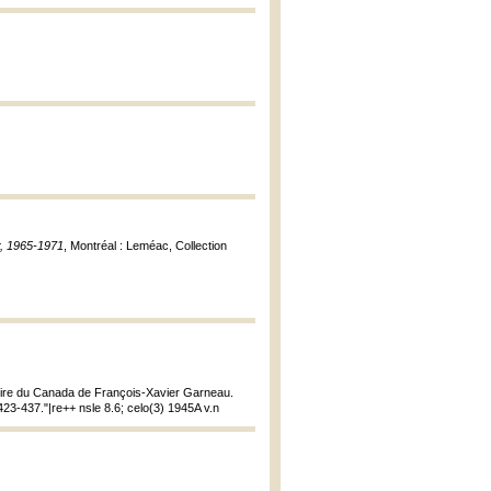
r, 1965-1971
, Montréal : Leméac, Collection
istoire du Canada de François-Xavier Garneau.
423-437."|re++ nsle 8.6; celo(3) 1945A v.n