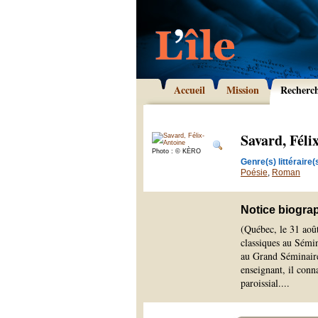
Accueil
Mission
Recherc
Savard, Féli
Photo : © KÈRO
Genre(s) littéraire(s
Poésie
,
Roman
Notice biogra
(Québec, le 31 aoû
classiques au Sémin
au Grand Séminaire 
enseignant, il conn
paroissial.
...