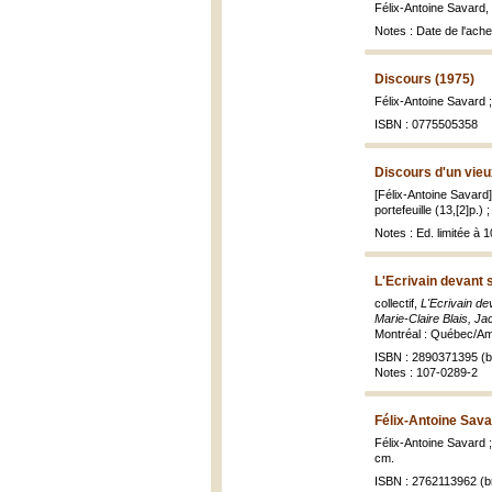
Félix-Antoine Savard,
Notes : Date de l'ache
Discours (1975)
Félix-Antoine Savard 
ISBN : 0775505358
Discours d'un vieu
[Félix-Antoine Savard
portefeuille (13,[2]p.) 
Notes : Ed. limitée à 1
L'Ecrivain devant 
collectif,
L'Ecrivain d
Marie-Claire Blais, J
Montréal : Québec/Amér
ISBN : 2890371395 (br
Notes : 107-0289-2
Félix-Antoine Sava
Félix-Antoine Savard 
cm.
ISBN : 2762113962 (br