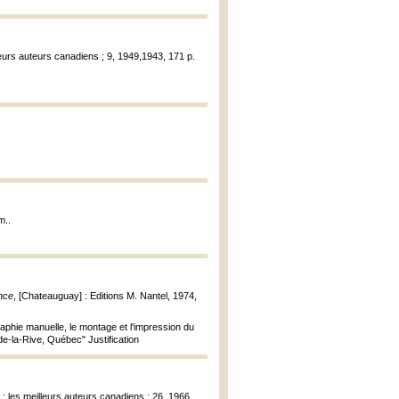
lleurs auteurs canadiens ; 9, 1949,1943, 171 p.
m..
nce
, [Chateauguay] : Editions M. Nantel, 1974,
graphie manuelle, le montage et l'impression du
 de-la-Rive, Québec" Justification
r : les meilleurs auteurs canadiens ; 26, 1966,