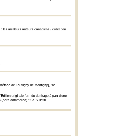
 : les meilleurs auteurs canadiens / collection
f
-préface de Louvigny de Montigny],
Bio-
|"Edition originale formée du tirage à part d'une
n (hors commerce)." Cf. Bulletin