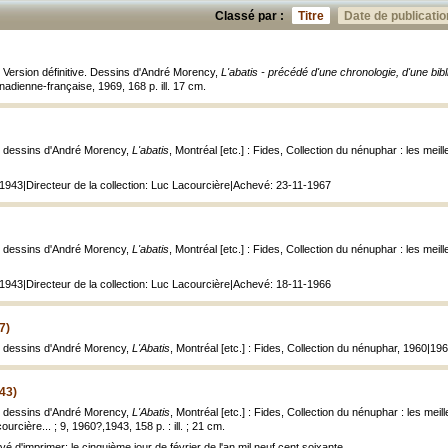
Classé par :
Titre
Date de publicatio
; Version définitive. Dessins d'André Morency,
L'abatis - précédé d'une chronologie, d'une bib
nadienne-française, 1969, 168 p. ill. 17 cm.
; dessins d'André Morency,
L'abatis
, Montréal [etc.] : Fides, Collection du nénuphar : les meill
 1943|Directeur de la collection: Luc Lacourcière|Achevé: 23-11-1967
; dessins d'André Morency,
L'abatis
, Montréal [etc.] : Fides, Collection du nénuphar : les meill
 1943|Directeur de la collection: Luc Lacourcière|Achevé: 18-11-1966
7)
; dessins d'André Morency,
L'Abatis
, Montréal [etc.] : Fides, Collection du nénuphar, 1960|1967,
43)
; dessins d'André Morency,
L'Abatis
, Montréal [etc.] : Fides, Collection du nénuphar : les mei
ourcière... ; 9, 1960?,1943, 158 p. : ill. ; 21 cm.
vé d'imprimer: le cinquième jour de février de l'an mil neuf cent soixante