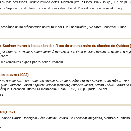
La Dalle-des-morts - drame en trois actes
, Montréal [etc.] : Fides, 1965, 153 p., [1] f. de pl. ;
vé d'imprimer: le dix-huitième jour du mois d'octobre de l'an mil neuf cent soixante-cinq
; précédés d'une présentation de l'auteur par Luc Lacoursière.,
Discours
, Montréal : Fides, 
x Sachem huron à l'occasion des fêtes du tricentenaire du diocèse de Québec 
],
Discours d'un vieux Sachem huron à l'occasion des fêtes du tricentenaire du diocèse de 
; 25cm.
00 exemplaires signés par l'auteur et l'éditeur
son oeuvre (1983)
evant son oeuvre - entrevues de Donald Smith avec Félix-Antoine Savard, Anne Hébert, Yves
acques Godbout, Gatien Lapointe, Michel Tremblay, Antonine Maillet, Adrien Thério, Gilbert 
ique, Collection Littérature d'Amérique. Essai, 1983, 358 p. : portr. ; 23 cm.
.)
rd (1987)
; Iolande Cadrin-Rossignol,
Félix-Antoine Savard - le continent imaginaire
, Montréal : Éditions 
.)