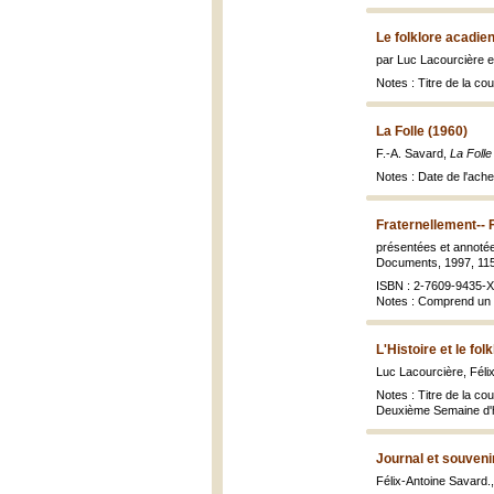
Le folklore acadien
par Luc Lacourcière e
Notes : Titre de la co
La Folle (1960)
F.-A. Savard,
La Folle
Notes : Date de l'ach
Fraternellement-- 
présentées et annoté
Documents, 1997, 115 
ISBN : 2-7609-9435-X 
Notes : Comprend un 
L'Histoire et le fol
Luc Lacourcière, Féli
Notes : Titre de la co
Deuxième Semaine d'his
Journal et souveni
Félix-Antoine Savard.