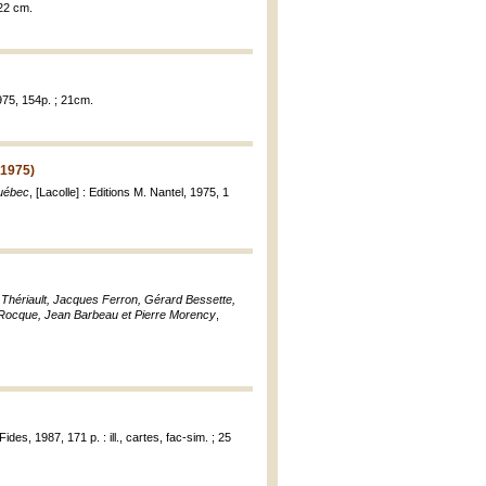
 22 cm.
1975, 154p. ; 21cm.
(1975)
Québec
, [Lacolle] : Editions M. Nantel, 1975, 1
 Thériault, Jacques Ferron, Gérard Bessette,
La Rocque, Jean Barbeau et Pierre Morency
,
Fides, 1987, 171 p. : ill., cartes, fac-sim. ; 25