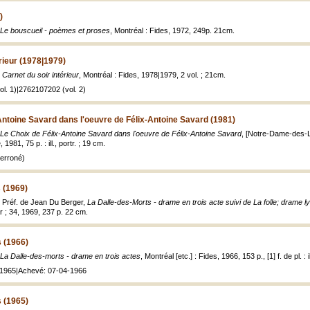
)
Le bouscueil - poèmes et proses
, Montréal : Fides, 1972, 249p. 21cm.
rieur (1978|1979)
,
Carnet du soir intérieur
, Montréal : Fides, 1978|1979, 2 vol. ; 21cm.
l. 1)|2762107202 (vol. 2)
Antoine Savard dans l'oeuvre de Félix-Antoine Savard (1981)
Le Choix de Félix-Antoine Savard dans l'oeuvre de Félix-Antoine Savard
, [Notre-Dame-des-L
1981, 75 p. : ill., portr. ; 19 cm.
(erroné)
 (1969)
; Préf. de Jean Du Berger,
La Dalle-des-Morts - drame en trois acte suivi de La folle; drame ly
r ; 34, 1969, 237 p. 22 cm.
 (1966)
La Dalle-des-morts - drame en trois actes
, Montréal [etc.] : Fides, 1966, 153 p., [1] f. de pl. : i
: 1965|Achevé: 07-04-1966
 (1965)