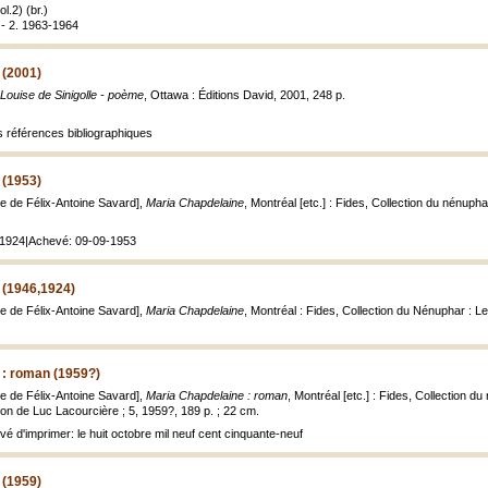
l.2) (br.)
 - 2. 1963-1964
 (2001)
Louise de Sinigolle - poème
, Ottawa : Éditions David, 2001, 248 p.
 références bibliographiques
 (1953)
e de Félix-Antoine Savard],
Maria Chapdelaine
, Montréal [etc.] : Fides, Collection du nénuph
: 1924|Achevé: 09-09-1953
 (1946,1924)
e de Félix-Antoine Savard],
Maria Chapdelaine
, Montréal : Fides, Collection du Nénuphar : 
 : roman (1959?)
e de Félix-Antoine Savard],
Maria Chapdelaine : roman
, Montréal [etc.] : Fides, Collection 
tion de Luc Lacourcière ; 5, 1959?, 189 p. ; 22 cm.
vé d'imprimer: le huit octobre mil neuf cent cinquante-neuf
 (1959)