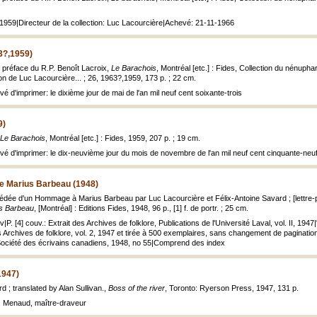
 1959|Directeur de la collection: Luc Lacourcière|Achevé: 21-11-1966
3?,1959)
; préface du R.P. Benoît Lacroix,
Le Barachois
, Montréal [etc.] : Fides, Collection du nénuphar
ion de Luc Lacourcière... ; 26, 1963?,1959, 173 p. ; 22 cm.
vé d'imprimer: le dixième jour de mai de l'an mil neuf cent soixante-trois
9)
Le Barachois
, Montréal [etc.] : Fides, 1959, 207 p. ; 19 cm.
evé d'imprimer: le dix-neuvième jour du mois de novembre de l'an mil neuf cent cinquante-neu
de Marius Barbeau (1948)
cédée d'un Hommage à Marius Barbeau par Luc Lacourcière et Félix-Antoine Savard ; [lettre
us Barbeau
, [Montréal] : Editions Fides, 1948, 96 p., [1] f. de portr. ; 25 cm.
v|P. [4] couv.: Extrait des Archives de folklore, Publications de l'Université Laval, vol. II, 1947
 Archives de folklore, vol. 2, 1947 et tirée à 500 exemplaires, sans changement de paginatio
 Société des écrivains canadiens, 1948, no 55|Comprend des index
1947)
d ; translated by Alan Sullivan.,
Boss of the river
, Toronto: Ryerson Press, 1947, 131 p.
: Menaud, maître-draveur