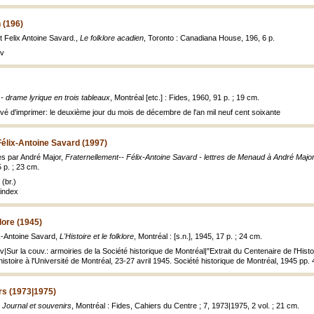
 (196)
t Felix Antoine Savard.,
Le folklore acadien
, Toronto : Canadiana House, 196, 6 p.
uv
 - drame lyrique en trois tableaux
, Montréal [etc.] : Fides, 1960, 91 p. ; 19 cm.
evé d'imprimer: le deuxième jour du mois de décembre de l'an mil neuf cent soixante
Félix-Antoine Savard (1997)
es par André Major,
Fraternellement-- Félix-Antoine Savard - lettres de Menaud à André Majo
p. ; 23 cm.
(br.)
index
klore (1945)
x-Antoine Savard,
L'Histoire et le folklore
, Montréal : [s.n.], 1945, 17 p. ; 24 cm.
uv|Sur la couv.: armoiries de la Société historique de Montréal|"Extrait du Centenaire de l'H
toire à l'Université de Montréal, 23-27 avril 1945. Société historique de Montréal, 1945 pp. 
rs (1973|1975)
,
Journal et souvenirs
, Montréal : Fides, Cahiers du Centre ; 7, 1973|1975, 2 vol. ; 21 cm.