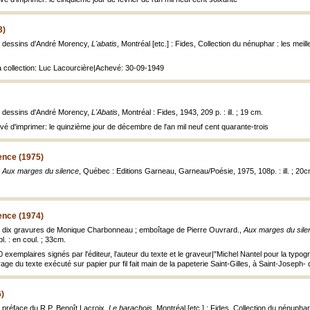
3)
; dessins d'André Morency,
L'abatis
, Montréal [etc.] : Fides, Collection du nénuphar : les mei
la collection: Luc Lacourcière|Achevé: 30-09-1949
; dessins d'André Morency,
L'Abatis
, Montréal : Fides, 1943, 209 p. : ill. ; 19 cm.
vé d'imprimer: le quinzième jour de décembre de l'an mil neuf cent quarante-trois
ence (1975)
,
Aux marges du silence
, Québec : Editions Garneau, Garneau/Poésie, 1975, 108p. : ill. ; 20c
ence (1974)
 ; dix gravures de Monique Charbonneau ; emboîtage de Pierre Ouvrard.,
Aux marges du sile
pl. : en coul. ; 33cm.
50 exemplaires signés par l'éditeur, l'auteur du texte et le graveur|"Michel Nantel pour la typo
irage du texte exécuté sur papier pur fil fait main de la papeterie Saint-Gilles, à Saint-Joseph-
6)
; préface du R.P. Benoît Lacroix,
Le barachois
, Montréal [etc.] : Fides, Collection du nénupha