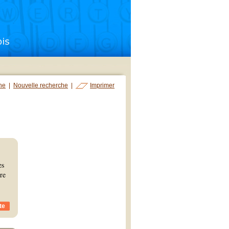
che
|
Nouvelle recherche
|
Imprimer
es
re
te