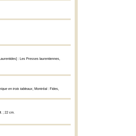
aurentides] : Les Presses laurentiennes,
rique en trois tableaux
, Montréal : Fides,
ll. ; 22 cm.