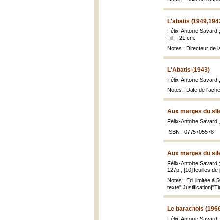
L'abatis (1949,194
Félix-Antoine Savard 
: ill. ; 21 cm.
Notes : Directeur de 
L'Abatis (1943)
Félix-Antoine Savard 
Notes : Date de l'ache
Aux marges du sil
Félix-Antoine Savard.
ISBN : 0775705578
Aux marges du sil
Félix-Antoine Savard
127p., [10] feuilles de 
Notes : Ed. limitée à 
texte" Justification|"T
Le barachois (196
Félix-Antoine Savard 