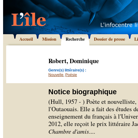
Accueil
Mission
Recherche
Dossier de presse
L
Robert, Dominique
Genre(s) littéraire(s) :
Nouvelle
,
Poésie
Notice biographique
(Hull, 1957 - ) Poète et nouvellist
l'Outaouais. Elle a fait des études d
enseignement du français à l'Unive
2012, elle reçoit le prix littéraire
Chambre d'amis
.
...