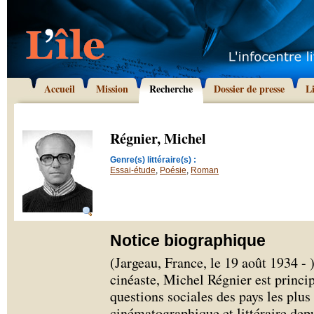
Accueil
Mission
Recherche
Dossier de presse
L
Régnier, Michel
Genre(s) littéraire(s) :
Essai-étude
,
Poésie
,
Roman
Notice biographique
(Jargeau, France, le 19 août 1934 - 
cinéaste, Michel Régnier est princi
questions sociales des pays les plus 
cinématographique et littéraire dep