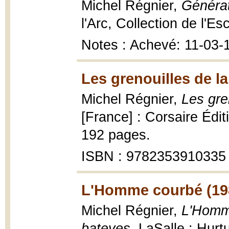
Michel Régnier,
Généra
l'Arc, Collection de l'Esc
Notes : Achevé: 11-03-
Les grenouilles de l
Michel Régnier,
Les gre
[France] : Corsaire Édit
192 pages.
ISBN : 9782353910335
L'Homme courbé (19
Michel Régnier,
L'Homme
bateyes
, LaSalle : Hur