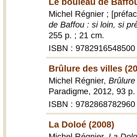
Le bouleau de Baffou 
Michel Régnier ; [préfa
de Baffou : si loin, si p
255 p. ; 21 cm.
ISBN : 9782916548500
Brûlure des villes (2
Michel Régnier,
Brûlure
Paradigme, 2012, 93 p. 
ISBN : 9782868782960
La Doloé (2008)
Michel Régnier,
La Dol