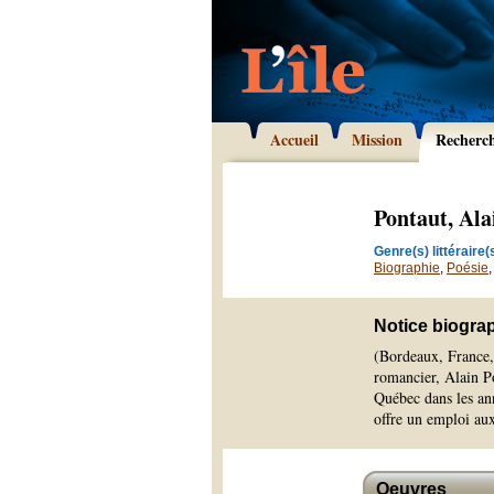
Accueil
Mission
Recherc
Pontaut, Ala
Genre(s) littéraire(s
Biographie
,
Poésie
Notice biogra
(Bordeaux, France,
romancier, Alain Po
Québec dans les ann
offre un emploi au
Oeuvres