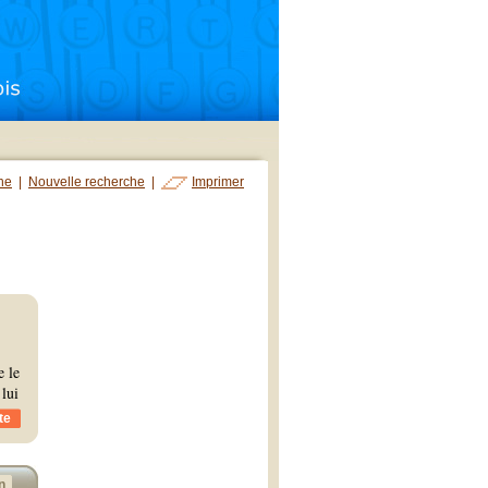
che
|
Nouvelle recherche
|
Imprimer
e le
 lui
te
n