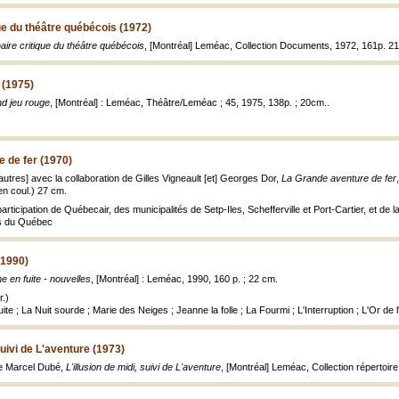
que du théâtre québécois (1972)
naire critique du théâtre québécois
, [Montréal] Leméac, Collection Documents, 1972, 161p. 2
 (1975)
nd jeu rouge
, [Montréal] : Leméac, Théâtre/Leméac ; 45, 1975, 138p. ; 20cm..
 de fer (1970)
 autres] avec la collaboration de Gilles Vigneault [et] Georges Dor,
La Grande aventure de fer
 en coul.) 27 cm.
articipation de Québecair, des municipalités de Setp-Iles, Schefferville et Port-Cartier, et de 
les du Québec
(1990)
 en fuite - nouvelles
, [Montréal] : Leméac, 1990, 160 p. ; 22 cm.
.)
te ; La Nuit sourde ; Marie des Neiges ; Jeanne la folle ; La Fourmi ; L'Interruption ; L'Or de
 suivi de L'aventure (1973)
 de Marcel Dubé,
L'illusion de midi, suivi de L'aventure
, [Montréal] Leméac, Collection répertoir