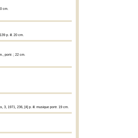
20 cm.
39 p. ill. 20 cm.
m., portr. ; 22 cm.
3, 1971, 236, [4] p. ill. musique portr. 19 cm.