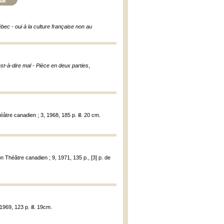
ébec - oui à la culture française non au
est-à-dire mal - Pièce en deux parties
,
éâtre canadien ; 3, 1968, 185 p. ill. 20 cm.
on Théâtre canadien ; 9, 1971, 135 p., [3] p. de
1969, 123 p. ill. 19cm.