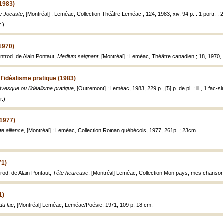
1983)
 Jocaste
, [Montréal] : Leméac, Collection Théâtre Leméac ; 124, 1983, xiv, 94 p. : 1 portr. ; 
.)
1970)
ntrod. de Alain Pontaut,
Medium saignant
, [Montréal] : Leméac, Théâtre canadien ; 18, 1970, 1
'idéalisme pratique (1983)
vesque ou l'idéalisme pratique
, [Outremont] : Leméac, 1983, 229 p., [5] p. de pl. : ill., 1 fac-si
r.)
(1977)
te alliance
, [Montréal] : Leméac, Collection Roman québécois, 1977, 261p. ; 23cm..
71)
rod. de Alain Pontaut,
Tête heureuse
, [Montréal] Leméac, Collection Mon pays, mes chansons, 
1)
du lac
, [Montréal] Leméac, Leméac/Poésie, 1971, 109 p. 18 cm.