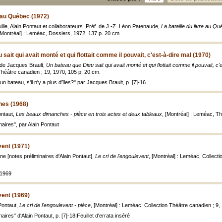
e au Québec (1972)
uille, Alain Pontaut et collaborateurs. Préf. de J.-Z. Léon Patenaude,
La bataille du livre au Qu
[Montréal] : Leméac, Dossiers, 1972, 137 p. 20 cm.
sait qui avait monté et qui flottait comme il pouvait, c'est-à-dire mal (1970)
. de Jacques Brault,
Un bateau que Dieu sait qui avait monté et qui flottait comme il pouvait, c'
Théâtre canadien ; 19, 1970, 105 p. 20 cm.
n bateau, s'il n'y a plus d'îles?" par Jacques Brault, p. [7]-16
hes (1968)
ontaut,
Les beaux dimanches - pièce en trois actes et deux tableaux
, [Montréal] : Leméac, Th
naires", par Alain Pontaut
vent (1971)
e [notes préliminaires d'Alain Pontaut],
Le cri de l'engoulevent
, [Montréal] : Leméac, Collecti
 1969
vent (1969)
Pontaut,
Le cri de l'engoulevent - pièce
, [Montréal] : Leméac, Collection Théâtre canadien ; 9, 
aires" d'Alain Pontaut, p. [7]-18|Feuillet d'errata inséré