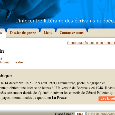
he
Dossier de presse
Liens
Contactez-nous
Retour aux résultats de la recher
in
) :
,
Roman
,
Théâtre
phique
 le 14 décembre 1925 - le 9 août 1991) Dramaturge, poète, biographe et
ntaut obtient une licence de lettres à l'Université de Bordeaux en 1948. Il visit
ées soixante et décide de s'y établir suivant les conseils de Gérard Pelletier qui
La Presse
x pages internationales du quotidien
.
...
Lire la sui
Classé par :
Titre
Date de publicatio