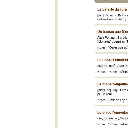
La bataille du livr
[par] Pierre de Bellefe
colonialisme culturel
, 
Un bateau que Dieu 
Alain Pontaut ; Introd
[Montréal] : Leméac, 
Notes : "Qu'est-ce qu'u
Les beaux dimanc
Marcel Dubé ; Alain P
Notes : "Notes prélimi
Le cri de l'engoule
[pièce de] Guy Dufresn
pl. ; 20 cm.
Notes : Date de cop.:
Le cri de l'engoule
Guy Dufresne ; Alain 
Notes : "Notes prélimin