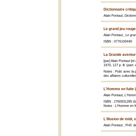
Dictionnaire criti
Alain Pontaut,
Diction
Le grand jeu rouge
Alain Pontaut.,
Le gra
ISBN : 0776100440
La Grande aventure
[par] Alain Pontaut [et
1970, 127 p. ill. (part.
Notes : Publ. avec la p
des affaires culturel
L'Homme en fuite 
Alain Pontaut,
L'Homme
ISBN : 2760931285 (br
Notes : L'Homme en fui
L'illusion de midi,
Alain Pontaut ; Préf.