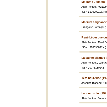
Madame Jocaste (
Alain Pontaut,
Madame
ISBN : 2760901173 (br
Medium saignant (
Françoise Loranger ; I
René Lévesque ou l
Alain Pontaut,
René Lé
ISBN : 276098821X (b
La sainte alliance 
Alain Pontaut.,
La sain
ISBN : 0776130242
Tête heureuse (19
Jacques Blanchet ; Int
La tour du lac (197
Alain Pontaut,
La tour 