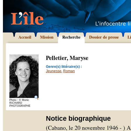
Accueil
Mission
Recherche
Dossier de presse
L
Pelletier, Maryse
Genre(s) littéraire(s) :
Jeunesse
,
Roman
Photo : © Monic
RICHARD
PHOTOGRAPHE
Notice biographique
(Cabano, le 20 novembre 1946 - ) A