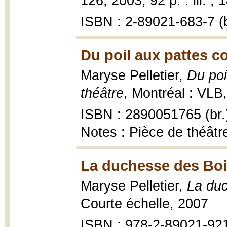
126, 2003, 92 p. : ill. ; 
ISBN : 2-89021-683-7 (b
Du poil aux pattes 
Maryse Pelletier,
Du po
théâtre
, Montréal : VLB, 
ISBN : 2890051765 (br.
Notes : Pièce de théâtr
La duchesse des Boi
Maryse Pelletier,
La du
Courte échelle, 2007
ISBN : 978-2-89021-92