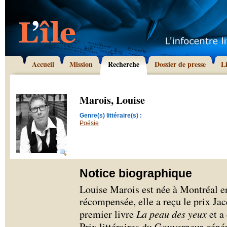
Accueil
Mission
Recherche
Dossier de presse
L
Marois, Louise
Genre(s) littéraire(s) :
Poésie
Notice biographique
Louise Marois est née à Montréal en
récompensée, elle a reçu le prix J
premier livre
La peau des yeux
et a 
Prix littéraires du Gouverneur géné