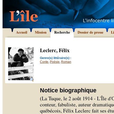
Accueil
Mission
Recherche
Dossier de presse
L
Leclerc, Félix
Genre(s) littéraire(s) :
Conte
,
Poésie
,
Roman
Notice biographique
(La Tuque, le 2 août 1914 - L'Île d'
conteur, fabuliste, auteur dramatiq
québécois, Félix Leclerc fait ses é