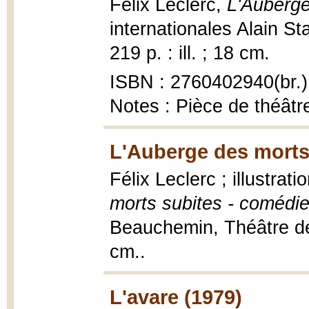
Félix Leclerc,
L'Auberge
internationales Alain S
219 p. : ill. ; 18 cm.
ISBN : 2760402940(br.)
Notes : Pièce de théâtr
L'Auberge des morts
Félix Leclerc ; illustra
morts subites - comédi
Beauchemin, Théâtre de F
cm..
L'avare (1979)