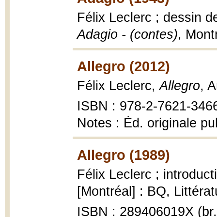
Félix Leclerc ; dessin d
Adagio - (contes)
, Mont
Allegro (2012)
Félix Leclerc,
Allegro
, 
ISBN : 978-2-7621-346
Notes : Éd. originale p
Allegro (1989)
Félix Leclerc ; introduct
[Montréal] : BQ, Littéra
ISBN : 289406019X (br.