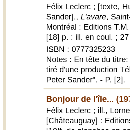
Félix Leclerc ; [texte, H
Sander].,
L'avare
, Sain
Montréal : Editions T.M
[18] p. : ill. en coul. ; 2
ISBN : 0777325233
Notes : En tête du titre
tiré d'une production T
Peter Sander". - P. [2].
Bonjour de l'île... (19
Félix Leclerc ; ill., Lor
[Châteauguay] : Editions