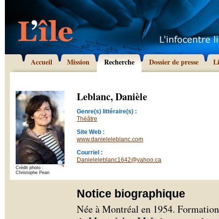
Accueil
Mission
Recherche
Dossier de presse
L
Leblanc, Danièle
Genre(s) littéraire(s) :
Théâtre
Site Web :
www.danieleleblanc.com
Courriel :
Danieleleblanc1642@yahoo.ca
Crédit photo :
Christophe Pean
Notice biographique
Née à Montréal en 1954. Formation 