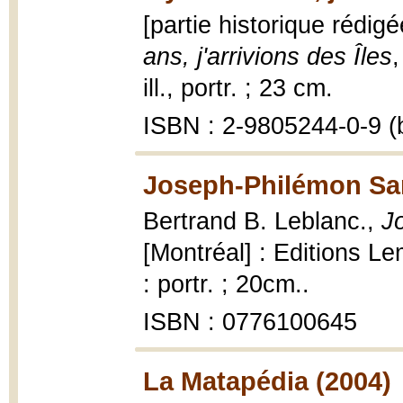
[partie historique rédig
ans, j'arrivions des Îles
,
ill., portr. ; 23 cm.
ISBN : 2-9805244-0-9 (b
Joseph-Philémon San
Bertrand B. Leblanc.,
J
[Montréal] : Editions L
: portr. ; 20cm..
ISBN : 0776100645
La Matapédia (2004)