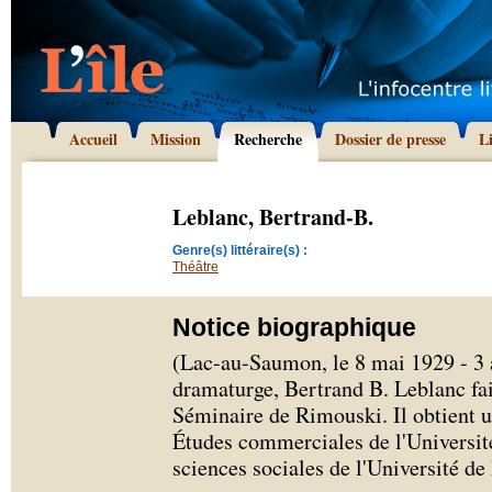
Accueil
Mission
Recherche
Dossier de presse
L
Leblanc, Bertrand-B.
Genre(s) littéraire(s) :
Théâtre
Notice biographique
(Lac-au-Saumon, le 8 mai 1929 - 3
dramaturge, Bertrand B. Leblanc fai
Séminaire de Rimouski. Il obtient 
Études commerciales de l'Université
sciences sociales de l'Université d