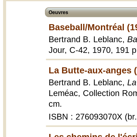
Oeuvres
Baseball/Montréal (1
Bertrand B. Leblanc,
Ba
Jour, C-42, 1970, 191 p. 
La Butte-aux-anges 
Bertrand B. Leblanc,
La
Leméac, Collection Rom
cm.
ISBN : 276093070X (br.
Les chemins de l'écri