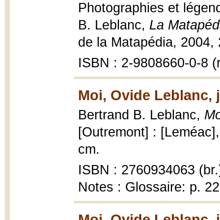
Photographies et légend
B. Leblanc,
La Matapéd
de la Matapédia, 2004, 
ISBN : 2-9808660-0-8 (r
Moi, Ovide Leblanc, j
Bertrand B. Leblanc,
Mo
[Outremont] : [Leméac],
cm.
ISBN : 2760934063 (br.
Notes : Glossaire: p. 2
Moi, Ovide Leblanc, j