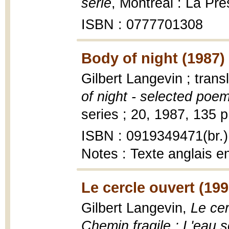
série
, Montréal : La Pre
ISBN : 0777701308
Body of night (1987)
Gilbert Langevin ; tran
of night - selected poe
series ; 20, 1987, 135 p
ISBN : 0919349471(br.)
Notes : Texte anglais en
Le cercle ouvert (199
Gilbert Langevin,
Le cer
Chemin fragile ; L'eau s