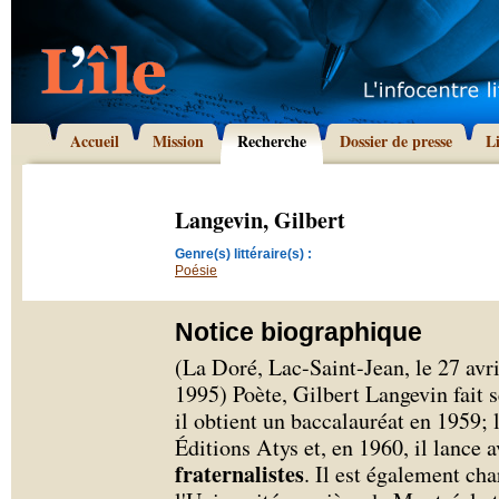
Accueil
Mission
Recherche
Dossier de presse
L
Langevin, Gilbert
Genre(s) littéraire(s) :
Poésie
Notice biographique
(La Doré, Lac-Saint-Jean, le 27 avr
1995) Poète, Gilbert Langevin fait se
il obtient un baccalauréat en 1959; 
Éditions Atys et, en 1960, il lance 
fraternalistes
. Il est également ch