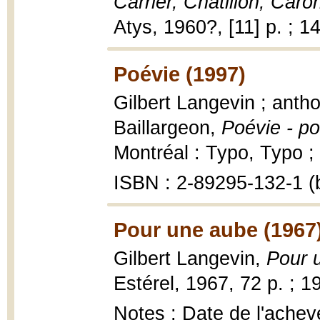
Carrier, Chatillon, Car
Atys, 1960?, [11] p. ; 1
Poévie (1997)
Gilbert Langevin ; ant
Baillargeon,
Poévie - p
Montréal : Typo, Typo ;
ISBN : 2-89295-132-1 (b
Pour une aube (1967
Gilbert Langevin,
Pour 
Estérel, 1967, 72 p. ; 1
Notes : Date de l'achevé