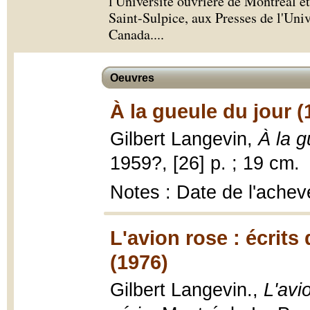
l'Université ouvrière de Montréal et 
Saint-Sulpice, aux Presses de l'Uni
Canada.
...
Oeuvres
À la gueule du jour 
Gilbert Langevin,
À la g
1959?, [26] p. ; 19 cm.
Notes : Date de l'achev
L'avion rose : écrits
(1976)
Gilbert Langevin.,
L'avi