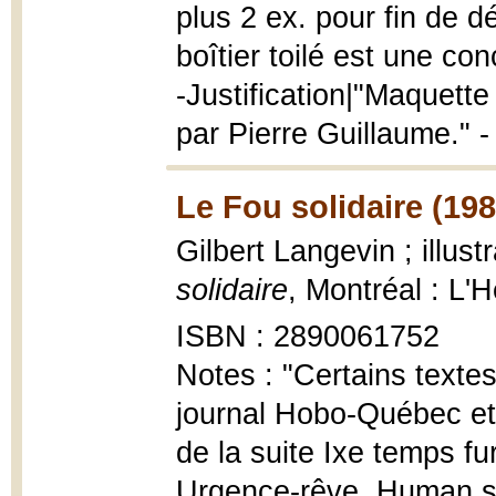
plus 2 ex. pour fin de d
boîtier toilé est une co
-Justification|"Maquett
par Pierre Guillaume." - 
Le Fou solidaire (198
Gilbert Langevin ; illus
solidaire
, Montréal : L'H
ISBN : 2890061752
Notes : "Certains textes
journal Hobo-Québec et
de la suite Ixe temps fur
Urgence-rêve, Human sty