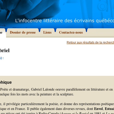
he
Dossier de presse
Liens
Contactez-nous
Retour aux résultats de la recher
briel
) :
phique
Poète et dramaturge, Gabriel Lalonde oeuvre parallèlement en littérature et en 
uelque fois les mots avec la peinture et la sculpture.
re, il privilégie particulièrement la poésie, et donne des représentations poétique
Envol
Estua
ique et en France. Il publie également dans diverses revues, dont
,
 ses pièces ont été jouées à Radio-Canada (
Aurore et le Boréal
en 1981 et
La re