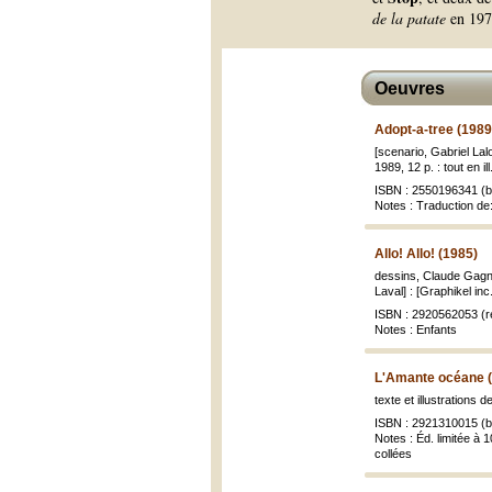
de la patate
en 197
Oeuvres
Adopt-a-tree (1989
[scenario, Gabriel Lal
1989, 12 p. : tout en il
ISBN : 2550196341 (br
Notes : Traduction de
Allo! Allo! (1985)
dessins, Claude Gagné 
Laval] : [Graphikel inc.
ISBN : 2920562053 (re
Notes : Enfants
L'Amante océane 
texte et illustrations 
ISBN : 2921310015 (br
Notes : Éd. limitée à 
collées