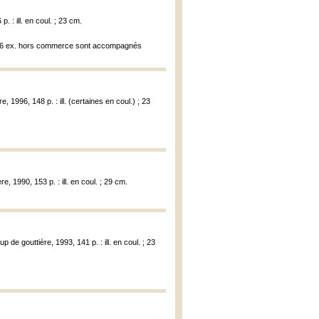
. : ill. en coul. ; 23 cm.
 les 6 ex. hors commerce sont accompagnés
, 1996, 148 p. : ill. (certaines en coul.) ; 23
e, 1990, 153 p. : ill. en coul. ; 29 cm.
p de gouttière, 1993, 141 p. : ill. en coul. ; 23