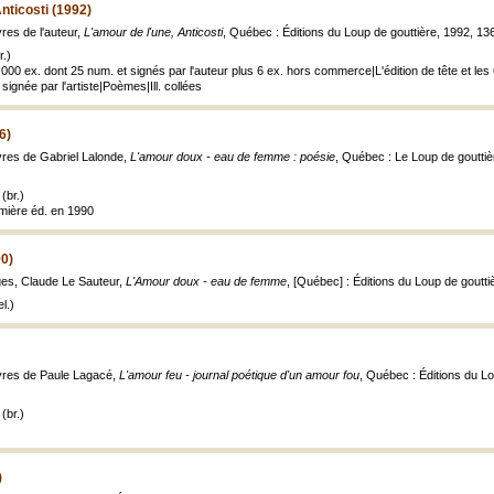
nticosti (1992)
res de l'auteur,
L'amour de l'une, Anticosti
, Québec : Éditions du Loup de gouttière, 1992, 136 p
.)
 1 000 ex. dont 25 num. et signés par l'auteur plus 6 ex. hors commerce|L'édition de tête et
signée par l'artiste|Poèmes|Ill. collées
6)
vres de Gabriel Lalonde,
L'amour doux - eau de femme : poésie
, Québec : Le Loup de gouttière
(br.)
remière éd. en 1990
0)
ges, Claude Le Sauteur,
L'Amour doux - eau de femme
, [Québec] : Éditions du Loup de gouttièr
l.)
uvres de Paule Lagacé,
L'amour feu - journal poétique d'un amour fou
, Québec : Éditions du Lou
(br.)
)