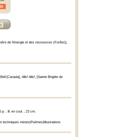
te
n
stère de l'énergie et des ressources (Forêts)],
 Bell [Canada],
Allo! Allo!
, [Sainte-Brigitte de
. : ill. en coul. ; 23 cm.
en techniques mixtes|Poèmes|Illustrations