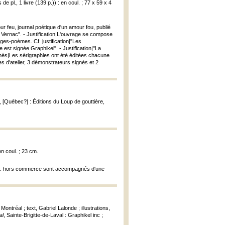
 de pl., 1 livre (139 p.)) : en coul. ; 77 x 59 x 4
mour feu, journal poétique d'un amour fou, publié
e Vernac". - Justification|L'ouvrage se compose
ages-poèmes. Cf. justification|"Les
e est signée Graphikel". - Justification|"La
ignés|Les sérigraphies ont été éditées chacune
 d'atelier, 3 démonstrateurs signés et 2
, [Québec?] : Éditions du Loup de gouttière,
en coul. ; 23 cm.
 6 ex. hors commerce sont accompagnés d'une
tréal ; text, Gabriel Lalonde ; illustrations,
al
, Sainte-Brigitte-de-Laval : Graphikel inc ;