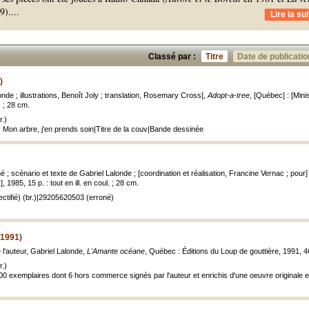
9).
...
Lire la sui
Classé par :
Titre
Date de publicatio
)
onde ; illustrations, Benoît Joly ; translation, Rosemary Cross],
Adopt-a-tree
, [Québec] : [Mini
l. ; 28 cm.
.)
: Mon arbre, j'en prends soin|Titre de la couv|Bande dessinée
; scénario et texte de Gabriel Lalonde ; [coordination et réalisation, Francine Vernac ; pour]
], 1985, 15 p. : tout en ill. en coul. ; 28 cm.
ctifié) (br.)|29205620503 (erroné)
(1991)
de l'auteur, Gabriel Lalonde,
L'Amante océane
, Québec : Éditions du Loup de gouttière, 1991, 46 p
.)
100 exemplaires dont 6 hors commerce signés par l'auteur et enrichis d'une oeuvre originale 