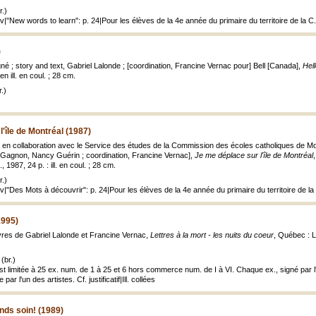
.)
uv|"New words to learn": p. 24|Pour les élèves de la 4e année du primaire du territoire de la 
)
é ; story and text, Gabriel Lalonde ; [coordination, Francine Vernac pour] Bell [Canada],
Hell
en ill. en coul. ; 28 cm.
.)
'île de Montréal (1987)
en collaboration avec le Service des études de la Commission des écoles catholiques de Montré
 Gagnon, Nancy Guérin ; coordination, Francine Vernac],
Je me déplace sur l'île de Montréal
 1987, 24 p. : ill. en coul. ; 28 cm.
.)
uv|"Des Mots à découvrir": p. 24|Pour les élèves de la 4e année du primaire du territoire de l
1995)
vres de Gabriel Lalonde et Francine Vernac,
Lettres à la mort - les nuits du coeur
, Québec : Le
(br.)
est limitée à 25 ex. num. de 1 à 25 et 6 hors commerce num. de I à VI. Chaque ex., signé par l
par l'un des artistes. Cf. justificatif|Ill. collées
nds soin! (1989)