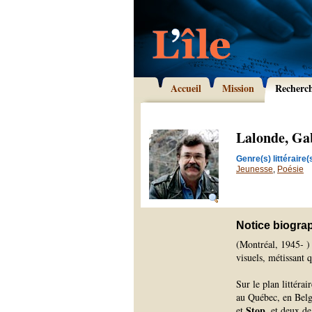
Accueil
Mission
Recherc
Lalonde, Ga
Genre(s) littéraire(s
Jeunesse
,
Poésie
Notice biogra
(Montréal, 1945- ) 
visuels, métissant q
Sur le plan littérai
au Québec, en Belg
Stop
et
, et deux de