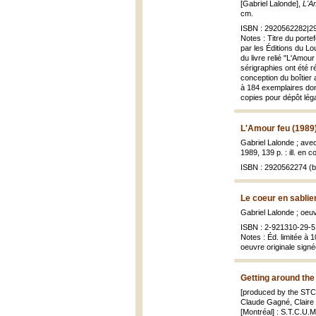
[Gabriel Lalonde],
L'A
cm.
ISBN : 2920562282|29
Notes : Titre du portef
par les Éditions du L
du livre relié "L'Amou
sérigraphies ont été r
conception du boîtier 
à 184 exemplaires don
copies pour dépôt légal
L'Amour feu (1989
Gabriel Lalonde ; ave
1989, 139 p. : ill. en c
ISBN : 2920562274 (br
Le coeur en sablie
Gabriel Lalonde ; oeuv
ISBN : 2-921310-29-5 
Notes : Éd. limitée à
oeuvre originale signée
Getting around the
[produced by the STCUM
Claude Gagné, Claire
[Montréal] : S.T.C.U.M.,