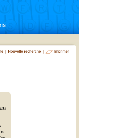
che
|
Nouvelle recherche
|
Imprimer
arts
s
ire
ine