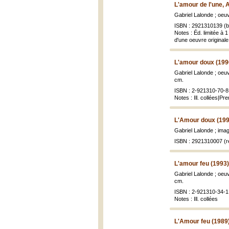
L'amour de l'une, A
Gabriel Lalonde ; oeuv
ISBN : 2921310139 (br
Notes : Éd. limitée à
d'une oeuvre originale 
L'amour doux (199
Gabriel Lalonde ; oeu
cm.
ISBN : 2-921310-70-8 
Notes : Ill. collées|P
L'Amour doux (199
Gabriel Lalonde ; ima
ISBN : 2921310007 (re
L'amour feu (1993)
Gabriel Lalonde ; oe
cm.
ISBN : 2-921310-34-1 
Notes : Ill. collées
L'Amour feu (1989