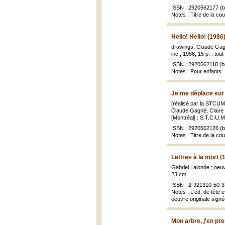
ISBN : 2920562177 (br
Notes : Titre de la co
Hello! Hello! (1986
drawings, Claude Gagn
inc., 1986, 15 p. : tout 
ISBN : 2920562118 (br
Notes : Pour enfants
Je me déplace sur l
[réalisé par la STCUM 
Claude Gagné, Claire
[Montréal] : S.T.C.U.M.,
ISBN : 2920562126 (br
Notes : Titre de la co
Lettres à la mort (
Gabriel Lalonde ; oeu
23 cm.
ISBN : 2-921310-50-3 
Notes : L'éd. de tête 
oeuvre originale signée 
Mon arbre, j'en pre