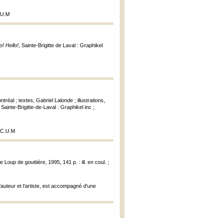
C.U.M
o! Hello!
, Sainte-Brigitte de Laval : Graphikel
al ; textes, Gabriel Lalonde ; illustrations,
, Sainte-Brigitte-de-Laval : Graphikel inc ;
a C.U.M
 Loup de gouttière, 1995, 141 p. : ill. en coul. ;
'auteur et l'artiste, est accompagné d'une