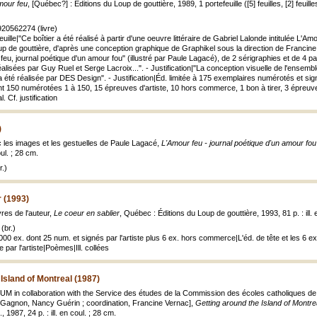
mour feu
, [Québec?] : Éditions du Loup de gouttière, 1989, 1 portefeuille ([5] feuilles, [2] feuilles
20562274 (livre)
euille|"Ce boîtier a été réalisé à partir d'une oeuvre littéraire de Gabriel Lalonde intitulée L'A
oup de gouttière, d'après une conception graphique de Graphikel sous la direction de Francin
r feu, journal poétique d'un amour fou" (illustré par Paule Lagacé), de 2 sérigraphies et de 4 p
éalisées par Guy Ruel et Serge Lacroix...". - Justification|"La conception visuelle de l'ensembl
a été réalisée par DES Design". - Justification|Éd. limitée à 175 exemplaires numérotés et s
t 150 numérotées 1 à 150, 15 épreuves d'artiste, 10 hors commerce, 1 bon à tirer, 3 épreuves
. Cf. justification
)
c les images et les gestuelles de Paule Lagacé,
L'Amour feu - journal poétique d'un amour fou
oul. ; 28 cm.
.)
r (1993)
res de l'auteur,
Le coeur en sablier
, Québec : Éditions du Loup de gouttière, 1993, 81 p. : ill. 
(br.)
 1000 ex. dont 25 num. et signés par l'artiste plus 6 ex. hors commerce|L'éd. de tête et les
 par l'artiste|Poèmes|Ill. collées
 Island of Montreal (1987)
 in collaboration with the Service des études de la Commission des écoles catholiques de Mon
 Gagnon, Nancy Guérin ; coordination, Francine Vernac],
Getting around the Island of Montre
 1987, 24 p. : ill. en coul. ; 28 cm.