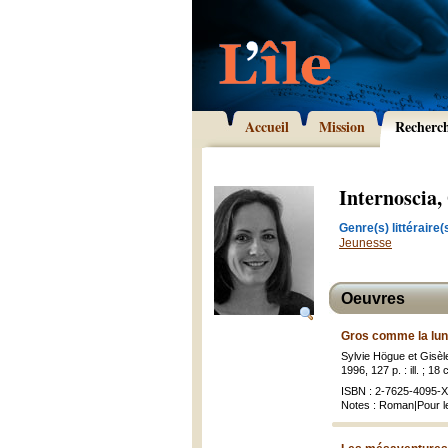
Accueil
Mission
Recherc
Internoscia,
Genre(s) littéraire(s
Jeunesse
Oeuvres
Gros comme la lun
Sylvie Högue et Gisèle
1996, 127 p. : ill. ; 18
ISBN : 2-7625-4095-X 
Notes : Roman|Pour l