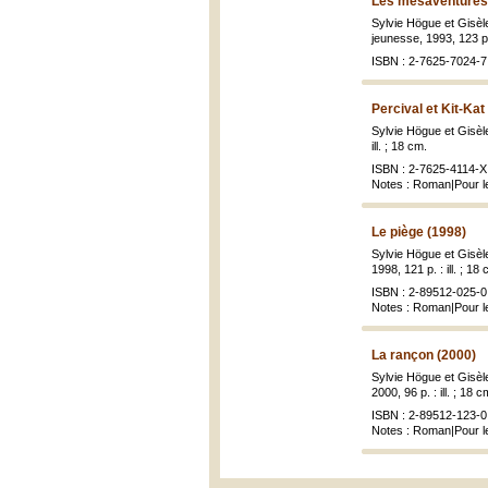
Les mésaventures 
Sylvie Högue et Gisèle
jeunesse, 1993, 123 p. 
ISBN : 2-7625-7024-7 
Percival et Kit-Kat
Sylvie Högue et Gisèle
ill. ; 18 cm.
ISBN : 2-7625-4114-X 
Notes : Roman|Pour l
Le piège (1998)
Sylvie Högue et Gisèle
1998, 121 p. : ill. ; 18
ISBN : 2-89512-025-0 
Notes : Roman|Pour l
La rançon (2000)
Sylvie Högue et Gisèle
2000, 96 p. : ill. ; 18 c
ISBN : 2-89512-123-0 
Notes : Roman|Pour l