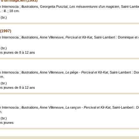
d'un magicien (1993)
 Internoscia ; illustrations, Georgetta Pusztaï,
Les mésaventures d'un magicien
, Saint-Lambe
: ill. ; 18 cm.
(br.)
 (1997)
 Internoscia ; illustrations, Anne Villeneuve,
Percival et Kit-Kat
, Saint-Lambert : Dominique et c
(br.)
es jeunes de 8 à 12 ans
 Internoscia ; illustrations, Anne Villeneuve,
Le piège - Percival et Kit-Kat
, Saint-Lambert : Dom
 cm.
(br.)
es jeunes de 8 à 12 ans
 Internoscia ; illustrations, Anne Villeneuve,
La rançon - Percival et Kit-Kat
, Saint-Lambert : D
m.
(br.)
es jeunes