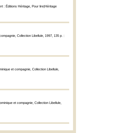
rt : Éditions Héritage, Pour lire|Héritage
ompagnie, Collection Libellule, 1997, 135 p. :
inique et compagnie, Collection Libellule,
ominique et compagnie, Collection Libellule,