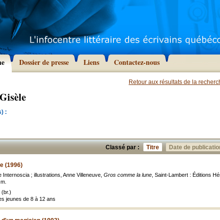
he
Dossier de presse
Liens
Contactez-nous
Retour aux résultats de la recher
 Gisèle
) :
Classé par :
Titre
Date de publicatio
e (1996)
 Internoscia ; illustrations, Anne Villeneuve,
Gros comme la lune
, Saint-Lambert : Éditions Hé
 cm.
(br.)
es jeunes de 8 à 12 ans