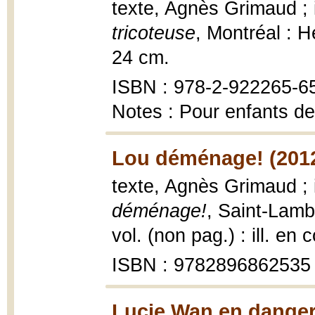
texte, Agnès Grimaud ; 
tricoteuse
, Montréal : He
24 cm.
ISBN : 978-2-922265-6
Notes : Pour enfants de
Lou déménage! (201
texte, Agnès Grimaud ; 
déménage!
, Saint-Lamb
vol. (non pag.) : ill. en 
ISBN : 9782896862535
Lucie Wan en danger