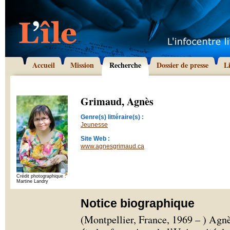
Accueil
Mission
Recherche
Dossier de presse
L
Grimaud, Agnès
Genre(s) littéraire(s) :
Jeunesse
Site Web :
www.agnesgrimaud.ca
Crédit photographique :
Martine Landry
Notice biographique
(Montpellier, France, 1969 – ) Agn