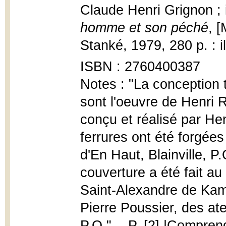
Claude Henri Grignon ;
homme et son péché
, [
Stanké, 1979, 280 p. : il
ISBN : 2760400387
Notes : "La conception 
sont l'oeuvre de Henri R
conçu et réalisé par He
ferrures ont été forgé
d'En Haut, Blainville, P.
couverture a été fait a
Saint-Alexandre de Kamo
Pierre Poussier, des at
P.Q.". - P. [2].|Compren