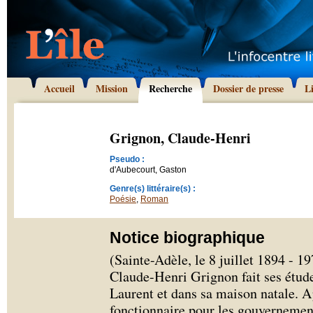
Accueil
Mission
Recherche
Dossier de presse
L
Grignon, Claude-Henri
Pseudo :
d'Aubecourt, Gaston
Genre(s) littéraire(s) :
Poésie
,
Roman
Notice biographique
(Sainte-Adèle, le 8 juillet 1894 - 1
Claude-Henri Grignon fait ses études
Laurent et dans sa maison natale.
fonctionnaire pour les gouvernements