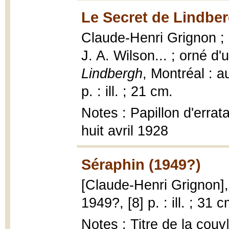
Le Secret de Lindber
Claude-Henri Grignon ; 
J. A. Wilson... ; orné d
Lindbergh
, Montréal : a
p. : ill. ; 21 cm.
Notes : Papillon d'errat
huit avril 1928
Séraphin (1949?)
[Claude-Henri Grignon]
1949?, [8] p. : ill. ; 31 c
Notes : Titre de la co