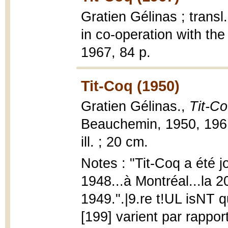
Gratien Gélinas ; trans
in co-operation with the
1967, 84 p.
Tit-Coq (1950)
Gratien Gélinas.,
Tit-Co
Beauchemin, 1950, 196 p
ill. ; 20 cm.
Notes : "Tit-Coq a été j
1948...à Montréal...la 
1949.".|9.re t!UL isNT q
[199] varient par rappor