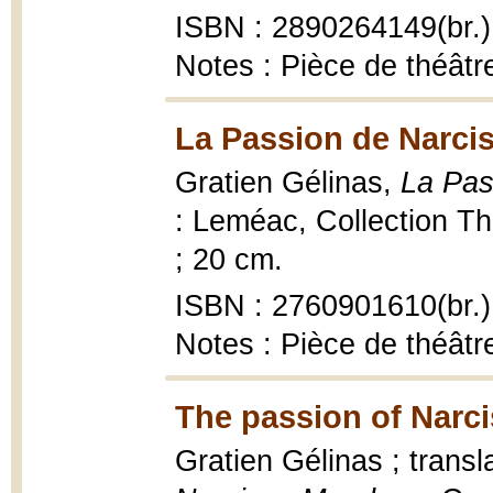
ISBN : 2890264149(br.)
Notes : Pièce de théât
La Passion de Narci
Gratien Gélinas,
La Pas
: Leméac, Collection Thé
; 20 cm.
ISBN : 2760901610(br.)
Notes : Pièce de théât
The passion of Narc
Gratien Gélinas ; trans