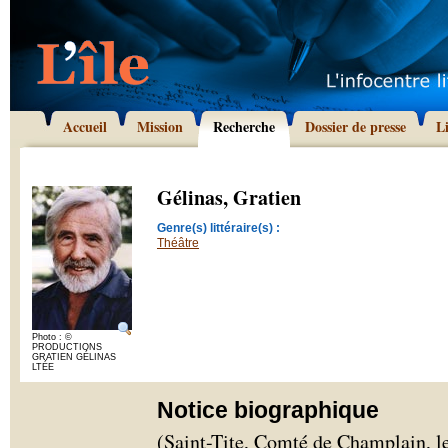
Accueil
Mission
Recherche
Dossier de presse
L
Gélinas, Gratien
Genre(s) littéraire(s) :
Théâtre
Photo : ©
PRODUCTIONS
GRATIEN GÉLINAS
LTÉE
Notice biographique
(Saint-Tite, Comté de Champlain, l