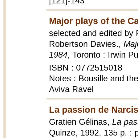
[121]-143
Major plays of the C
selected and edited by 
Robertson Davies.,
Maj
1984
, Toronto : Irwin P
ISBN : 0772515018
Notes : Bousille and th
Aviva Ravel
La passion de Narci
Gratien Gélinas,
La pas
Quinze, 1992, 135 p. : p