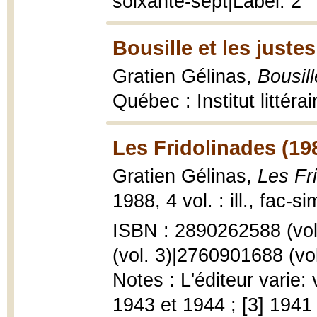
soixante-sept|Label: 2
Bousille et les justes
Gratien Gélinas,
Bousill
Québec : Institut littér
Les Fridolinades (19
Gratien Gélinas,
Les Fr
1988, 4 vol. : ill., fac-si
ISBN : 2890262588 (vol
(vol. 3)|2760901688 (vol
Notes : L'éditeur varie: 
1943 et 1944 ; [3] 1941 