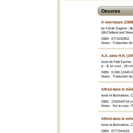
Oeuvres
A new house (1988
by Cécile Gagnon ; ill
(McClelland and Stewar
ISBN : 0771032862
Notes : Traduction de
A.A. aime H.H. (19
texte de Patti Farmer 
p. : ill. en coul. ; 26 cm
ISBN : 0-590-12445-5 
Notes : Traduction d
Alfred dans le mét
texte et illustrations
ISBN : 2762544718 (re
Notes : Sur la couv.:
Alfred dans le mét
texte et illustrations
ISBN : 077734419X