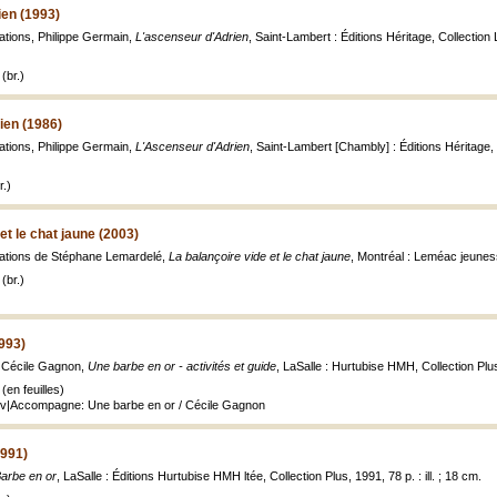
ien (1993)
rations, Philippe Germain,
L'ascenseur d'Adrien
, Saint-Lambert : Éditions Héritage, Collection Li
(br.)
ien (1986)
rations, Philippe Germain,
L'Ascenseur d'Adrien
, Saint-Lambert [Chambly] : Éditions Héritage, 
.)
et le chat jaune (2003)
trations de Stéphane Lemardelé,
La balançoire vide et le chat jaune
, Montréal : Leméac jeunesse
(br.)
993)
 Cécile Gagnon,
Une barbe en or - activités et guide
, LaSalle : Hurtubise HMH, Collection Plus,
en feuilles)
ouv|Accompagne: Une barbe en or / Cécile Gagnon
1991)
arbe en or
, LaSalle : Éditions Hurtubise HMH ltée, Collection Plus, 1991, 78 p. : ill. ; 18 cm.