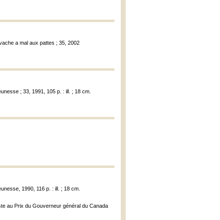
e vache a mal aux pattes ; 35, 2002
unesse ; 33, 1991, 105 p. : ill. ; 18 cm.
nesse, 1990, 116 p. : ill. ; 18 cm.
liste au Prix du Gouverneur général du Canada