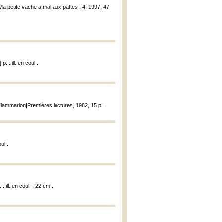
 Ma petite vache a mal aux pattes ; 4, 1997, 47
. : ill. en coul..
Flammarion|Premières lectures, 1982, 15 p. :
ul..
: ill. en coul. ; 22 cm..