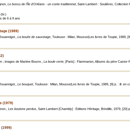
gnon,
Le bossu de l'Île d'Orléans - un conte traditionnel
, Saint-Lambert : Soulières, Collection
(br.)
es de 6 à 9 ans
tage (1989)
Jouannigot.,
La bouée de sauvetage
, Toulouse : Milan, Mousse|Les livres de Toupie, 1989, [9] p
82)
n ; images de Martine Bourre.,
La boule verte
, [Paris] : Flammarion, Albums du père Castor-
Jouannigot.,
Le bouquet
, Toulouse : Milan, Mousse|Les livres de Toupie, 1989, [9] p. : ill. en co
s (1979)
agnon.,
Les boutons perdus
, Saint-Lambert [Chambly] : Editions Héritage, Brindille, 1979, [20] p. 
s (1999)