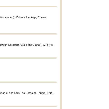
aint-Lambert] : Éditions Héritage, Contes
veur, Collection "3 à 8 ans", 1995, [22] p. : ill.
ousse et ses amis|Les Héros de Toupie, 1994,