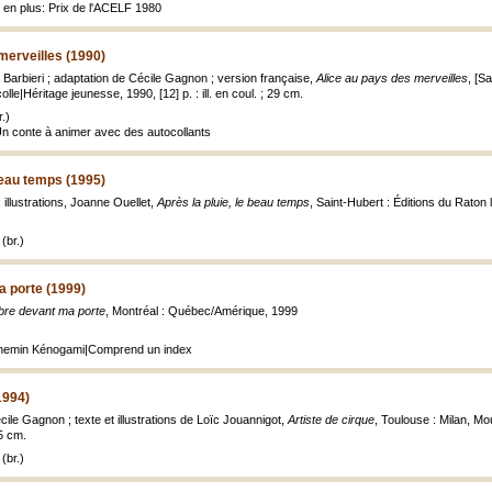
e en plus: Prix de l'ACELF 1980
merveilles (1990)
a Barbieri ; adaptation de Cécile Gagnon ; version française,
Alice au pays des merveilles
, [S
olle|Héritage jeunesse, 1990, [12] p. : ill. en coul. ; 29 cm.
.)
 Un conte à animer avec des autocollants
 beau temps (1995)
 illustrations, Joanne Ouellet,
Après la pluie, le beau temps
, Saint-Hubert : Éditions du Raton la
(br.)
a porte (1999)
bre devant ma porte
, Montréal : Québec/Amérique, 1999
 chemin Kénogami|Comprend un index
1994)
cile Gagnon ; texte et illustrations de Loïc Jouannigot,
Artiste de cirque
, Toulouse : Milan, M
15 cm.
(br.)