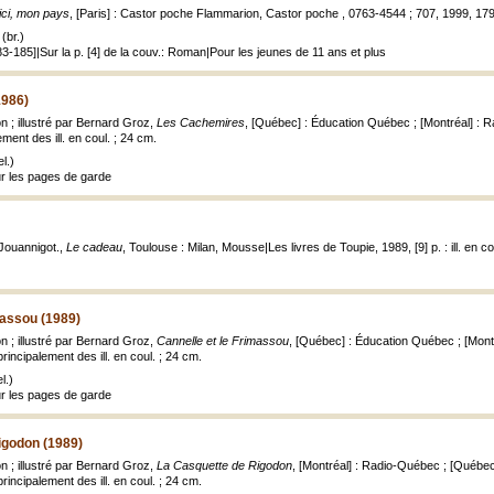
 ici, mon pays
, [Paris] : Castor poche Flammarion, Castor poche , 0763-4544 ; 707, 1999, 179,
(br.)
83-185]|Sur la p. [4] de la couv.: Roman|Pour les jeunes de 11 ans et plus
1986)
n ; illustré par Bernard Groz,
Les Cachemires
, [Québec] : Éducation Québec ; [Montréal] :
ement des ill. en coul. ; 24 cm.
l.)
sur les pages de garde
Jouannigot.,
Le cadeau
, Toulouse : Milan, Mousse|Les livres de Toupie, 1989, [9] p. : ill. en co
massou (1989)
n ; illustré par Bernard Groz,
Cannelle et le Frimassou
, [Québec] : Éducation Québec ; [Mon
principalement des ill. en coul. ; 24 cm.
l.)
sur les pages de garde
igodon (1989)
n ; illustré par Bernard Groz,
La Casquette de Rigodon
, [Montréal] : Radio-Québec ; [Québ
principalement des ill. en coul. ; 24 cm.