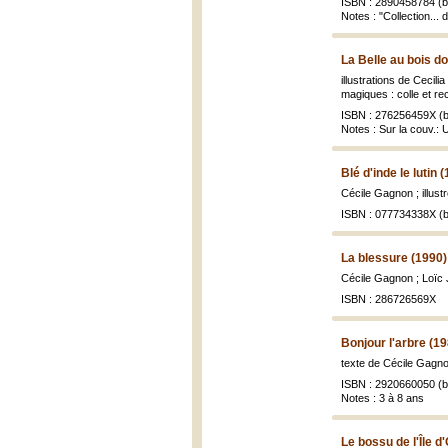
ISBN : 2890458784 (br
Notes : "Collection... 
La Belle au bois d
illustrations de Cecil
magiques : colle et rec
ISBN : 276256459X (b
Notes : Sur la couv.:
Blé d'inde le lutin 
Cécile Gagnon ; illust
ISBN : 077734338X (b
La blessure (1990)
Cécile Gagnon ; Loïc 
ISBN : 286726569X
Bonjour l'arbre (1
texte de Cécile Gagno
ISBN : 2920660050 (br
Notes : 3 à 8 ans
Le bossu de l'Île d