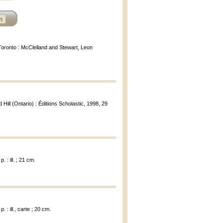
n
Toronto : McClelland and Stewart, Leon
 Hill (Ontario) : Éditions Scholastic, 1998, 29
. : ill. ; 21 cm.
. : ill., carte ; 20 cm.