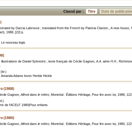
Classé par :
Titre
Date de publicatio
)
ustrated by Darcia Labrosse ; translated from the French by Patricia Claxton.,
A new house
, 
t), 1988, [22] p.
: Le nouveau logis
98)
; illustrations de Daniel Sylvestre ; texte français de Cécile Gagnon,
A.A. aime H.H.
, Richmond
.
(br.)
e: Amanda Adams loves Herbie Hickle
ro (1988)
, Cécile Gagnon,
Alfred dans le métro
, Montréal : Éditions Héritage, Pour lire avec toi, 1988, 122 p
l.)
 Prix de l'ACELF 1980|Pour enfants
ro (1980)
, Cécile Gagnon,
Alfred dans le métro
, Montréal : Editions Héritage, Pour lire avec toi, 1980, 122 p