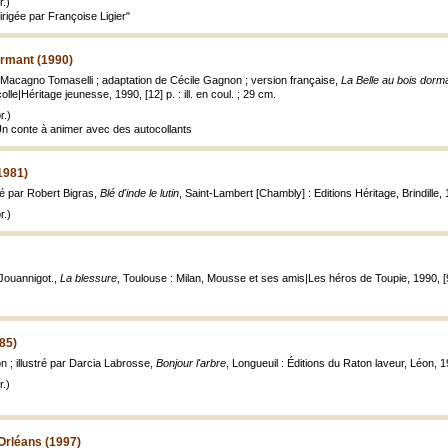
.)
dirigée par Françoise Ligier"
ormant (1990)
ia Macagno Tomaselli ; adaptation de Cécile Gagnon ; version française,
La Belle au bois dorm
olle|Héritage jeunesse, 1990, [12] p. : ill. en coul. ; 29 cm.
r.)
 Un conte à animer avec des autocollants
(1981)
ré par Robert Bigras,
Blé d'inde le lutin
, Saint-Lambert [Chambly] : Editions Héritage, Brindille, 19
r.)
Jouannigot.,
La blessure
, Toulouse : Milan, Mousse et ses amis|Les héros de Toupie, 1990, [9] p
985)
n ; illustré par Darcia Labrosse,
Bonjour l'arbre
, Longueuil : Éditions du Raton laveur, Léon, 198
.)
'Orléans (1997)