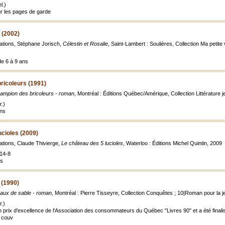
l.)
sur les pages de garde
 (2002)
rations, Stéphane Jorisch,
Célestin et Rosalie
, Saint-Lambert : Soulières, Collection Ma petit
de 6 à 9 ans
ricoleurs (1991)
ampion des bricoleurs - roman
, Montréal : Éditions Québec/Amérique, Collection Littérature je
.)
ans
ucioles (2009)
rations, Claude Thivierge,
Le château des 5 lucioles
, Waterloo : Éditions Michel Quintin, 2009
14-8
es
 (1990)
aux de sable - roman
, Montréal : Pierre Tisseyre, Collection Conquêtes ; 10|Roman pour la jeu
.)
n prix d'excellence de l'Association des consommateurs du Québec "Livres 90" et a été fina
a couv