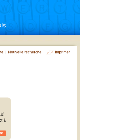
che
|
Nouvelle recherche
|
Imprimer
dié
et à
te