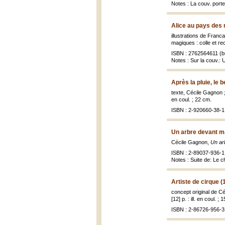
Notes : La couv. port
Alice au pays des 
illustrations de Franc
magiques : colle et rec
ISBN : 2762564611 (br
Notes : Sur la couv.:
Après la pluie, le
texte, Cécile Gagnon ;
en coul. ; 22 cm.
ISBN : 2-920660-38-1 
Un arbre devant m
Cécile Gagnon,
Un ar
ISBN : 2-89037-936-1
Notes : Suite de: Le
Artiste de cirque (
concept original de Cé
[12] p. : ill. en coul. ; 
ISBN : 2-86726-956-3 