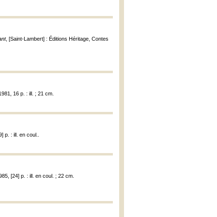
ant
, [Saint-Lambert] : Éditions Héritage, Contes
81, 16 p. : ill. ; 21 cm.
. : ill. en coul..
5, [24] p. : ill. en coul. ; 22 cm.