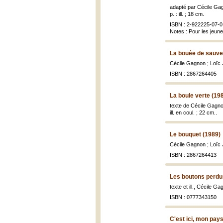
adapté par Cécile Ga
p. : ill. ; 18 cm.
ISBN : 2-922225-07-0 
Notes : Pour les jeun
La bouée de sauve
Cécile Gagnon ; Loïc 
ISBN : 2867264405
La boule verte (19
texte de Cécile Gagno
ill. en coul. ; 22 cm..
Le bouquet (1989)
Cécile Gagnon ; Loïc 
ISBN : 2867264413
Les boutons perdu
texte et ill., Cécile G
ISBN : 0777343150
C'est ici, mon pay