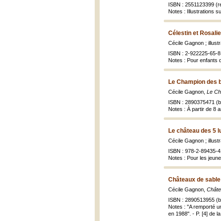
ISBN : 2551123399 (re
Notes : Illustrations 
Célestin et Rosalie
Cécile Gagnon ; illust
ISBN : 2-922225-65-8
Notes : Pour enfants 
Le Champion des b
Cécile Gagnon,
Le Ch
ISBN : 2890375471 (br
Notes : À partir de 8 
Le château des 5 l
Cécile Gagnon ; illust
ISBN : 978-2-89435-4
Notes : Pour les jeun
Châteaux de sable
Cécile Gagnon,
Châte
ISBN : 2890513955 (br
Notes : "A remporté u
en 1988". - P. [4] de l