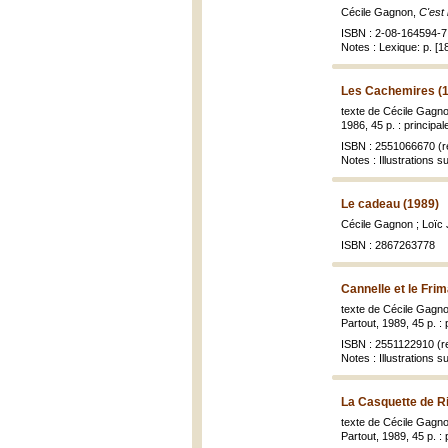
Cécile Gagnon,
C'est
ISBN : 2-08-164594-7 
Notes : Lexique: p. [1
Les Cachemires (
texte de Cécile Gagno
1986, 45 p. : principal
ISBN : 2551066670 (re
Notes : Illustrations 
Le cadeau (1989)
Cécile Gagnon ; Loïc 
ISBN : 2867263778
Cannelle et le Fri
texte de Cécile Gagno
Partout, 1989, 45 p. : 
ISBN : 2551122910 (re
Notes : Illustrations 
La Casquette de R
texte de Cécile Gagno
Partout, 1989, 45 p. : 