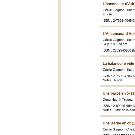
L'ascenseur d'Adr
Cécile Gagnon ; illust
18 cm.
ISBN : 2-7625-4045-3 
L'Ascenseur d'Adr
Cécile Gagnon ; illust
54 p. : ill. ; 20 cm.
ISBN : 2762540100 (br
La balançoire vide 
Cécile Gagnon ; illus
ISBN : 2-7609-4206-6 
Notes : Récit
Une barbe en or (1
Dung Huynh Truong ;
ISBN : 2-89045-999-3 (
Notes : Titre de la c
Une Barbe en or (
Cécile Gagnon,
Une B