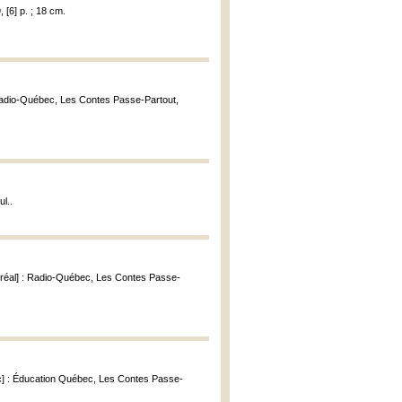
 [6] p. ; 18 cm.
 Radio-Québec, Les Contes Passe-Partout,
ul..
tréal] : Radio-Québec, Les Contes Passe-
ec] : Éducation Québec, Les Contes Passe-