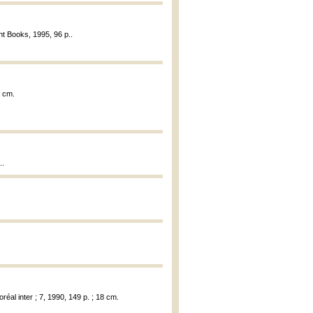
t Books, 1995, 96 p..
2 cm.
..
.
oréal inter ; 7, 1990, 149 p. ; 18 cm.