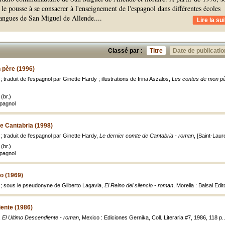
le pousse à se consacrer à l'enseignement de l'espagnol dans différentes écoles
 langues de San Miguel de Allende.
...
Lire la sui
Classé par :
Titre
Date de publicatio
 père (1996)
; traduit de l'espagnol par Ginette Hardy ; illustrations de Irina Aszalos,
Les contes de mon p
(br.)
spagnol
e Cantabria (1998)
 ; traduit de l'espagnol par Ginette Hardy,
Le dernier comte de Cantabria - roman
, [Saint-Laur
(br.)
spagnol
io (1969)
o ; sous le pseudonyne de Gilberto Lagavia,
El Reino del silencio - roman
, Morelia : Balsal Edi
ente (1986)
,
El Ultimo Descendiente - roman
, Mexico : Ediciones Gernika, Coll. Literaria #7, 1986, 118 p..