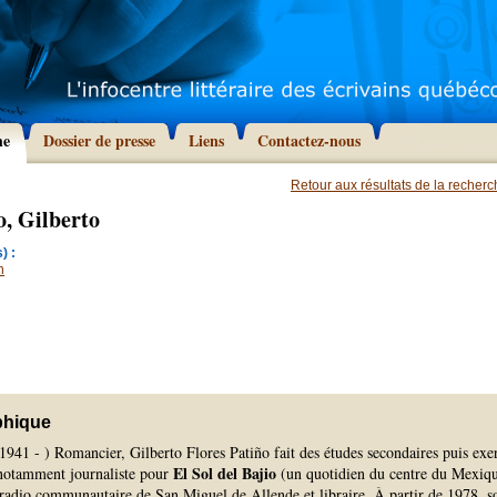
he
Dossier de presse
Liens
Contactez-nous
Retour aux résultats de la recher
o, Gilberto
) :
n
phique
941 - ) Romancier, Gilberto Flores Patiño fait des études secondaires puis exe
El Sol del Bajio
, notamment journaliste pour
(un quotidien du centre du Mexiqu
radio communautaire de San Miguel de Allende et libraire. À partir de 1978, s