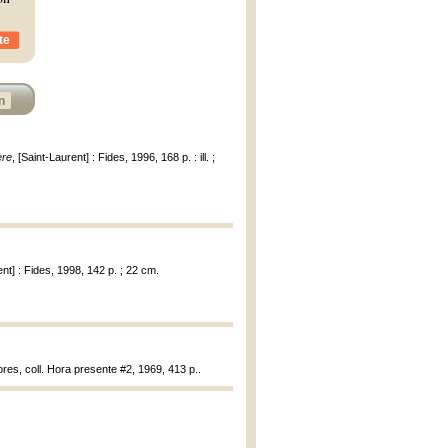
te
n
ère
, [Saint-Laurent] : Fides, 1996, 168 p. : ill. ;
ent] : Fides, 1998, 142 p. ; 22 cm.
tores, coll. Hora presente #2, 1969, 413 p..