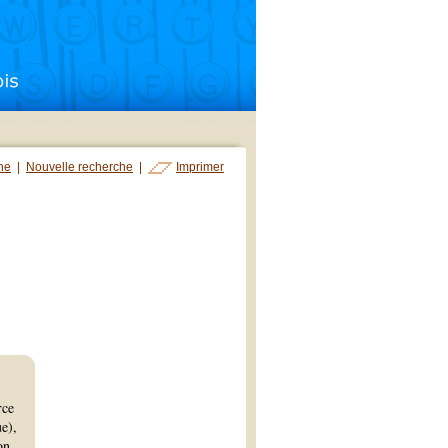
che
|
Nouvelle recherche
|
Imprimer
rce
e),
on