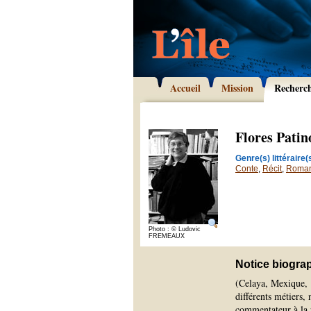
Accueil
Mission
Recherc
Flores Patin
Genre(s) littéraire(s
Conte
,
Récit
,
Roma
Photo : © Ludovic
FREMEAUX
Notice biogra
(Celaya, Mexique, 1
différents métiers
commentateur à la 