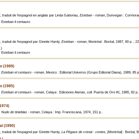
 ; traduit de l'espagnol en anglais par Linda Gaboriau,
Esteban - roman
, Dunvegan : Cormoran
 Esteban il centauro
 ; traduit de l'espagnol par Ginette Hardy,
Esteban - roman
, Montréal : Boréal, 1987, 90 p. ; 2
.)
 Esteban il centauro
o (1989)
,
Esteban el centauro - roman
, Mexico : Editorial Universo (Grupo Editorial Diana), 1989, 85 p
o (1985)
,
Esteban el centauro - roman
, Celaya : Ediciones Atenas, coll. Puerta de Oro #1, 1985, 82 p.
(1974)
,
Nudo de tinieblas - roman
, Celaya : Imp. Franciscana, 1974, 151 p..
al (1990)
 ; traduit de l'espagnol par Ginette Hardy,
La Pégase de cristal - contes
, [Montréal] : Boréal, B
.)