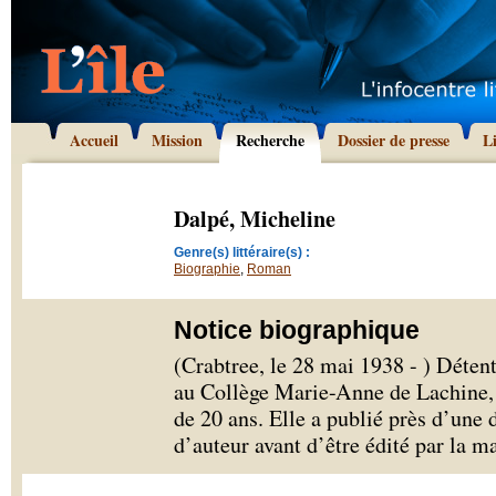
Accueil
Mission
Recherche
Dossier de presse
L
Dalpé, Micheline
Genre(s) littéraire(s) :
Biographie
,
Roman
Notice biographique
(Crabtree, le 28 mai 1938 - ) Déten
au Collège Marie-Anne de Lachine, 
de 20 ans. Elle a publié près d’une
d’auteur avant d’être édité par la 