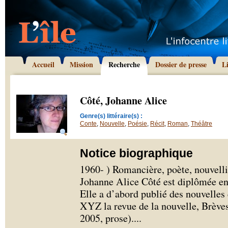
Accueil
Mission
Recherche
Dossier de presse
L
Côté, Johanne Alice
Genre(s) littéraire(s) :
Conte
,
Nouvelle
,
Poésie
,
Récit
,
Roman
,
Théâtre
Notice biographique
1960- ) Romancière, poète, nouvelli
Johanne Alice Côté est diplômée en é
Elle a d’abord publié des nouvelles
XYZ la revue de la nouvelle, Brèves
2005, prose).
...